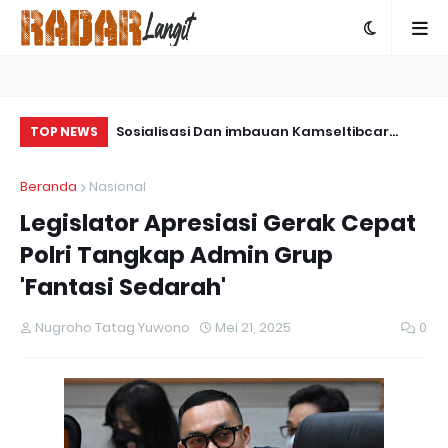
Kemasyarakatan
Sosialisasi Dan imbauan Kamseltibcar
Sa
TOP NEWS
apanewon Panjatan
Lantas Oleh Satlantas Polres Bartim
Pa
Beranda
Nasional
Legislator Apresiasi Gerak Cepat
Polri Tangkap Admin Grup
'Fantasi Sedarah'
Nugroho Tatag Yuwono
Mei 21, 2025
0