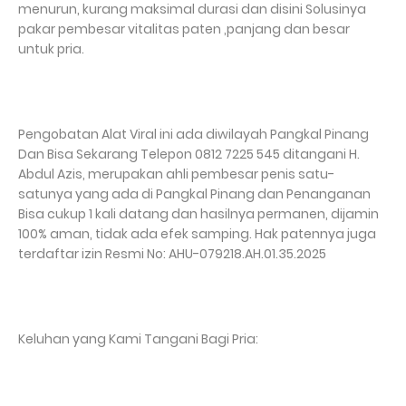
menurun, kurang maksimal durasi dan disini Solusinya
pakar pembesar vitalitas paten ,panjang dan besar
untuk pria.
Pengobatan Alat Viral ini ada diwilayah Pangkal Pinang
Dan Bisa Sekarang Telepon 0812 7225 545 ditangani H.
Abdul Azis, merupakan ahli pembesar penis satu-
satunya yang ada di Pangkal Pinang dan Penanganan
Bisa cukup 1 kali datang dan hasilnya permanen, dijamin
100% aman, tidak ada efek samping. Hak patennya juga
terdaftar izin Resmi No: AHU-079218.AH.01.35.2025
Keluhan yang Kami Tangani Bagi Pria: