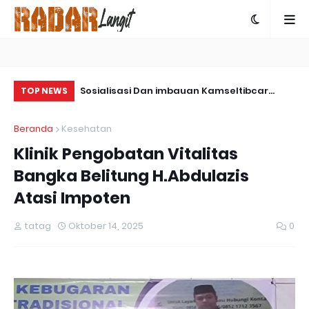
ps Damai
Sosialisasi Dan imbauan Kamseltibcar
Sa
TOP NEWS
ngkap Kasus
Lantas Oleh Satlantas Polres Bartim
Pa
Beranda
Kesehatan
 Yalimo
Klinik Pengobatan Vitalitas
Bangka Belitung H.Abdulazis
Atasi Impoten
tatag
Oktober 14, 2025
0