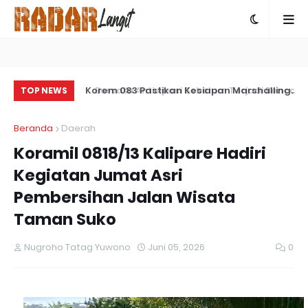
Bersatu Antisipasi Sebelum Terjadi Bencana
Korem 083 Pastikan Kesiapan Marshalling
Pl
TOP NEWS
Area untuk Dukung Pembentukan Yonif TP
Sa
Beranda
Daerah
di Situbondo
Ta
Koramil 0818/13 Kalipare Hadiri
Kegiatan Jumat Asri
Pembersihan Jalan Wisata
Taman Suko
Nugroho Tatag Yuwono
Juni 05, 2026
0