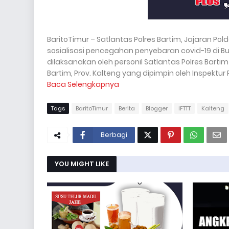
BaritoTimur – Satlantas Polres Bartim, Jajaran P
sosialisasi pencegahan penyebaran covid-19 di Bu
dilaksanakan oleh personil Satlantas Polres Bartim
Bartim, Prov. Kalteng yang dipimpin oleh Inspektur 
Baca Selengkapnya
Tags
BaritoTimur
Berita
Blogger
IFTTT
Kalteng
Berbagi
YOU MIGHT LIKE