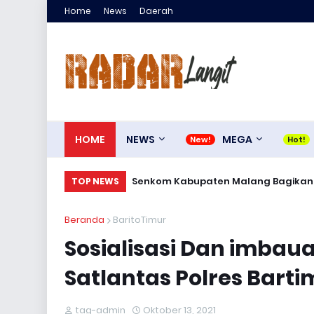
Home
News
Daerah
HOME
NEWS
MEGA
Senkom Kabupaten Malang Bagikan 30
TOP NEWS
Beranda
BaritoTimur
Sosialisasi Dan imbau
Satlantas Polres Barti
tag-admin
Oktober 13, 2021