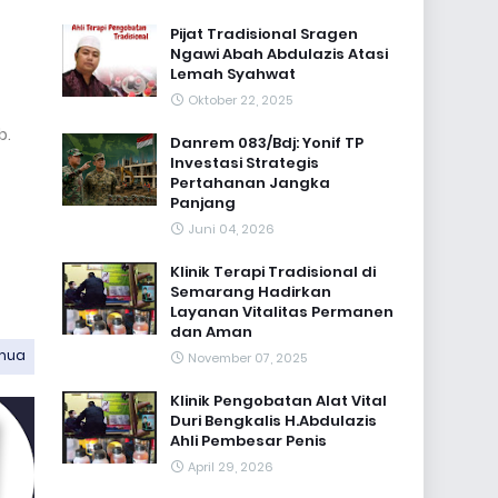
Pijat Tradisional Sragen
Ngawi Abah Abdulazis Atasi
Lemah Syahwat
Oktober 22, 2025
b.
Danrem 083/Bdj: Yonif TP
Investasi Strategis
Pertahanan Jangka
Panjang
Juni 04, 2026
Klinik Terapi Tradisional di
Semarang Hadirkan
Layanan Vitalitas Permanen
dan Aman
emua
November 07, 2025
Klinik Pengobatan Alat Vital
Duri Bengkalis H.Abdulazis
Ahli Pembesar Penis
April 29, 2026