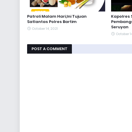
Patroli Malam Hari,Ini Tujuan
Kapolres 
Satlantas Polres Bartim
Pembangu
Seruyan
October 14, 2021
October 14
POST A COMMENT