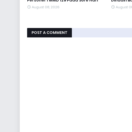
Personel TMMD 129 Pada Sore Hari
Dihadiri 
August 08, 2026
August 0
POST A COMMENT