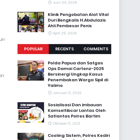
Juni 04, 2026
Klinik Pengobatan Alat Vital
Duri Bengkalis H.Abdulazis
Ahli Pembesar Penis
April 29, 2026
un
POPULAR
RECENTS
COMMENTS
Polda Papua dan Satgas
Ops Damai Cartenz-2025
Bersinergi Ungkap Kasus
in
Penembakan Warga Sipil di
Yalimo
Januari 13, 2025
Sosialisasi Dan imbauan
Kamseltibcar Lantas Oleh
Satlantas Polres Bartim
Oktober 13, 2021
Cooling Sistem, Polres Kediri