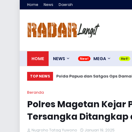
Home
News
Daerah
HOME
NEWS
MEGA
Sosialisasi Dan imbauan Kamseltibca
Polda Papua dan Satgas Ops Da
TOP NEWS
Beranda
Polres Magetan Kejar 
Tersangka Ditangkap 
Nugroho Tatag Yuwono
Januari 19, 2025