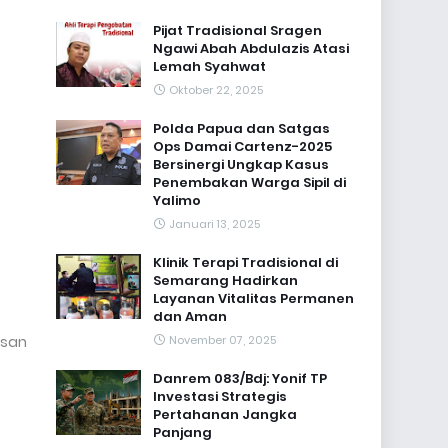
Pijat Tradisional Sragen
Ngawi Abah Abdulazis Atasi
Lemah Syahwat
Oktober 22, 2025
Polda Papua dan Satgas
Ops Damai Cartenz-2025
Bersinergi Ungkap Kasus
Penembakan Warga Sipil di
Yalimo
Januari 13, 2025
Klinik Terapi Tradisional di
Semarang Hadirkan
Layanan Vitalitas Permanen
dan Aman
isan
November 07, 2025
Danrem 083/Bdj: Yonif TP
Investasi Strategis
Pertahanan Jangka
Panjang