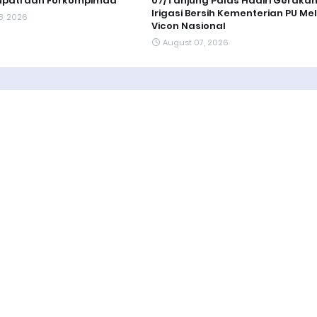
Bupati dan Forkompimda
07/Tanjung Palas Hadiri Geraka
Irigasi Bersih Kementerian PU Mel
8, 2026
Vicon Nasional
August 07, 2026