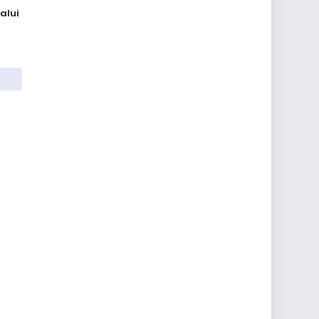
n
alui