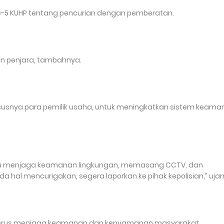
 ke-5 KUHP tentang pencurian dengan pemberatan.
n penjara, tambahnya.
usnya para pemilik usaha, untuk meningkatkan sistem keama
alu menjaga keamanan lingkungan, memasang CCTV, dan
 hal mencurigakan, segera laporkan ke pihak kepolisian,” ujar
 terus menjaga keamanan dan kenyamanan masyarakat.