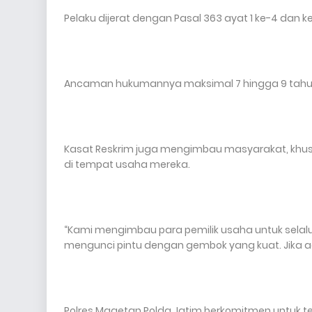
Pelaku dijerat dengan Pasal 363 ayat 1 ke-4 dan
Ancaman hukumannya maksimal 7 hingga 9 tahu
Kasat Reskrim juga mengimbau masyarakat, khus
di tempat usaha mereka.
“Kami mengimbau para pemilik usaha untuk sel
mengunci pintu dengan gembok yang kuat. Jika ada
Polres Magetan Polda Jatim berkomitmen untuk