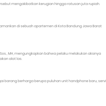
tersebut mengakibatkan kerugian hingga ratusan juta rupiah.
l diamankan di sebuah apartemen di Kota Bandung Jawa Barat
 S.Sos., MH, mengungkapkan bahwa pelaku melakukan aksinya
kan alat las.
ai barang berharga berupa puluhan unit handphone baru, serv