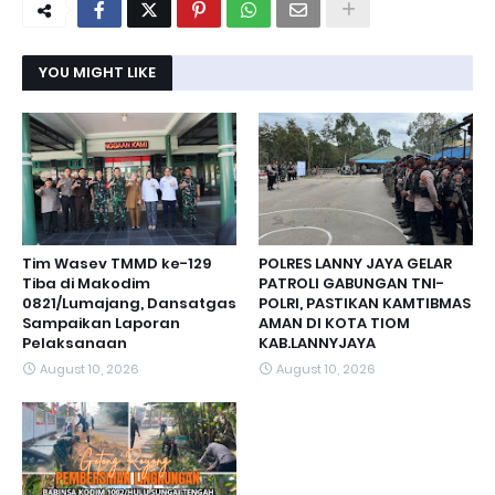
YOU MIGHT LIKE
Tim Wasev TMMD ke-129
POLRES LANNY JAYA GELAR
Tiba di Makodim
PATROLI GABUNGAN TNI-
0821/Lumajang, Dansatgas
POLRI, PASTIKAN KAMTIBMAS
Sampaikan Laporan
AMAN DI KOTA TIOM
Pelaksanaan
KAB.LANNYJAYA
August 10, 2026
August 10, 2026