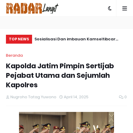
ps Damai
Sosialisasi Dan imbauan Kamseltibcar
Co
TOP NEWS
ngkap Kasus
Lantas Oleh Satlantas Polres Bartim
Be
Beranda
 Yalimo
Da
Kapolda Jatim Pimpin Sertijab
Pejabat Utama dan Sejumlah
Kapolres
Nugroho Tatag Yuwono
April 14, 2025
0