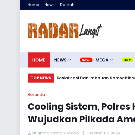
Home
News
Daerah
HOME
NEWS
MEGA
Sosialisasi Dan imbauan Kamseltibca
TOP NEWS
Beranda
Cooling Sistem, Polres
Wujudkan Pilkada Am
Nugroho Tatag Yuwono
Oktober 09, 2024