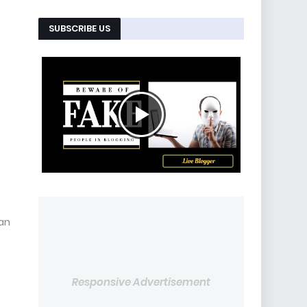
SUBSCRIBE US
an
Responsive Advertisement