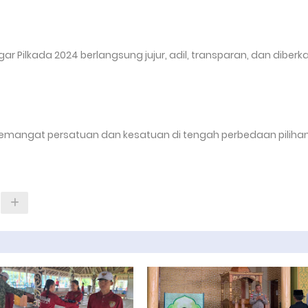
r Pilkada 2024 berlangsung jujur, adil, transparan, dan diberka
semangat persatuan dan kesatuan di tengah perbedaan piliha