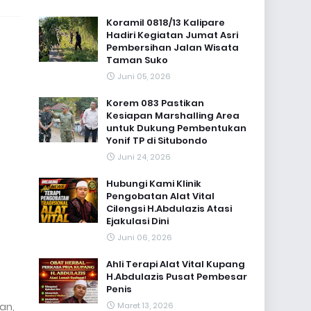
Koramil 0818/13 Kalipare
Hadiri Kegiatan Jumat Asri
Pembersihan Jalan Wisata
Taman Suko
Juni 05, 2026
Korem 083 Pastikan
Kesiapan Marshalling Area
untuk Dukung Pembentukan
Yonif TP di Situbondo
Juni 24, 2026
Hubungi Kami Klinik
Pengobatan Alat Vital
Cilengsi H.Abdulazis Atasi
Ejakulasi Dini
Juni 06, 2026
Ahli Terapi Alat Vital Kupang
H.Abdulazis Pusat Pembesar
Penis
an,
Maret 13, 2026