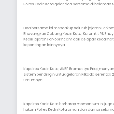
Polres Kediri Kota gelar doa bersama di halaman M
Doa bersama ini mencakup seluruh jajaran Forko
Bhayangkari Cabang Kediri Kota, Karumkit RS Bhay
Kediri jajaran Forkopimcam dari delapan kecama
kepentingan lainnyaya .
Kapolres Kediri Kota, AKBP Bramastyo Priaji,men
sistem pendingin untuk gelaran Pilkada serentak
umumnya.
Kapolres Kediri Kota berharap momentum ini jug
hukum Polres Kediri Kota aman dan damai selama