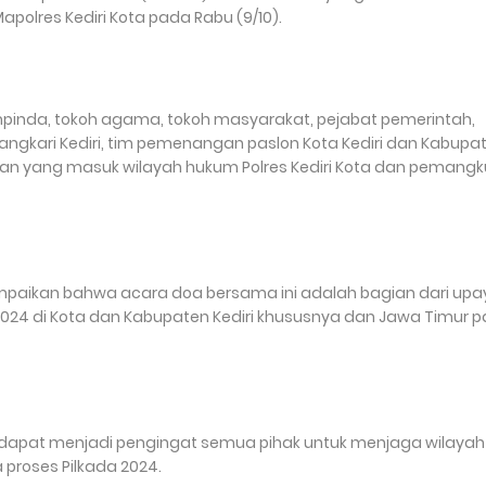
apolres Kediri Kota pada Rabu (9/10).
mpinda, tokoh agama, tokoh masyarakat, pejabat pemerintah,
angkari Kediri, tim pemenangan paslon Kota Kediri dan Kabupa
tan yang masuk wilayah hukum Polres Kediri Kota dan pemangk
yampaikan bahwa acara doa bersama ini adalah bagian dari upa
 2024 di Kota dan Kabupaten Kediri khususnya dan Jawa Timur 
a dapat menjadi pengingat semua pihak untuk menjaga wilayah
 proses Pilkada 2024.