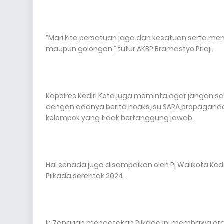
“Mari kita persatuan jaga dan kesatuan serta m
maupun golongan,” tutur AKBP Bramastyo Priaji.
Kapolres Kediri Kota juga meminta agar jangan sa
dengan adanya berita hoaks,isu SARA,propagand
kelompok yang tidak bertanggung jawab.
Hal senada juga disampaikan oleh Pj Walikota Kedi
Pilkada serentak 2024.
Ir. Zanariah mengatakan Pilkada ini membawa ara