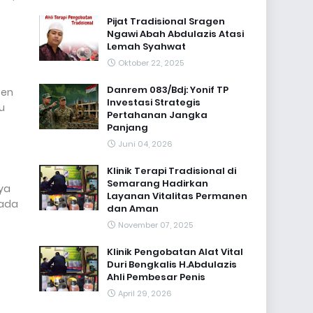
Pijat Tradisional Sragen
Ngawi Abah Abdulazis Atasi
Lemah Syahwat
Oktober 22, 2025
Danrem 083/Bdj: Yonif TP
ten
Investasi Strategis
u
Pertahanan Jangka
Panjang
Juni 04, 2026
Klinik Terapi Tradisional di
Semarang Hadirkan
ya
Layanan Vitalitas Permanen
pada
dan Aman
November 07, 2025
Klinik Pengobatan Alat Vital
Duri Bengkalis H.Abdulazis
Ahli Pembesar Penis
April 29, 2026