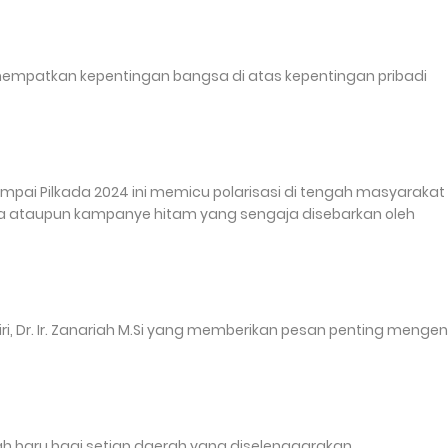
enempatkan kepentingan bangsa di atas kepentingan pribadi
mpai Pilkada 2024 ini memicu polarisasi di tengah masyarakat
a ataupun kampanye hitam yang sengaja disebarkan oleh
ri, Dr. Ir. Zanariah M.Si yang memberikan pesan penting mengen
h baru bagi setiap daerah yang diselenggarakan.