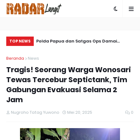
 Bagikan 300
Polda Papua dan Satgas Ops Damai
So
TOP NEWS
andiri untuk
Cartenz-2025 Bersinergi Ungkap Kasus
La
Beranda
News
Penembakan Warga Sipil di Yalimo
Tragis! Seorang Warga Wonosari
Tewas Tercebur Septictank, Tim
Gabungan Evakuasi Selama 2
Jam
Nugroho Tatag Yuwono
Mei 20, 2025
0