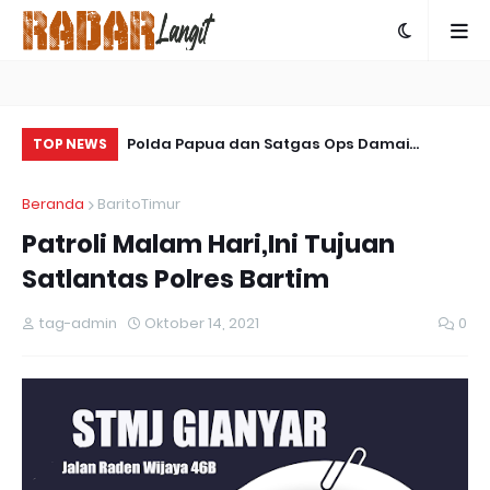
 Bangka Belitung
Polda Papua dan Satgas Ops Damai
So
TOP NEWS
Cartenz-2025 Bersinergi Ungkap Kasus
La
Beranda
BaritoTimur
Penembakan Warga Sipil di Yalimo
Patroli Malam Hari,Ini Tujuan
Satlantas Polres Bartim
tag-admin
Oktober 14, 2021
0