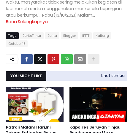
waktu, masyarakat tidak sering melakukan kegiatan di
luar rumah serta menggunakan masker bila bepergian
atau berkumpul. Rabu (13/10/2021) Malam...
Baca Selengkapnya
Tags
BaritoTimur
Berita
Blogger
IFTTT
Kalteng
October 15
YOU MIGHT LIKE
Lihat semua
Patroli Malam Hari,Ini
Kapolres Seruyan Tinjau
Tujuan Satlantas Polres
Pembangunan Mako