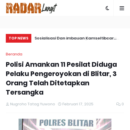
ps Damai
Sosialisasi Dan imbauan Kamseltibcar
Sa
TOP NEWS
ngkap Kasus
Lantas Oleh Satlantas Polres Bartim
Pa
Beranda
 Yalimo
Polisi Amankan 11 Pesilat Diduga
Pelaku Pengeroyokan di Blitar, 3
Orang Telah Ditetapkan
Tersangka
Nugroho Tatag Yuwono
Februari 17, 2025
0