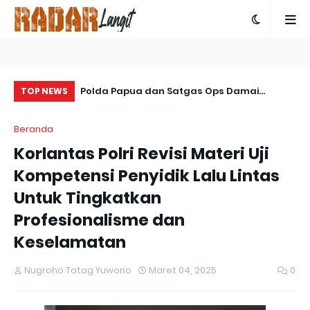
 Bagikan 300
Polda Papua dan Satgas Ops Damai
So
TOP NEWS
andiri untuk
Cartenz-2025 Bersinergi Ungkap Kasus
La
Beranda
Penembakan Warga Sipil di Yalimo
Korlantas Polri Revisi Materi Uji
Kompetensi Penyidik Lalu Lintas
Untuk Tingkatkan
Profesionalisme dan
Keselamatan
Nugroho Tatag Yuwono
Maret 04, 2025
0