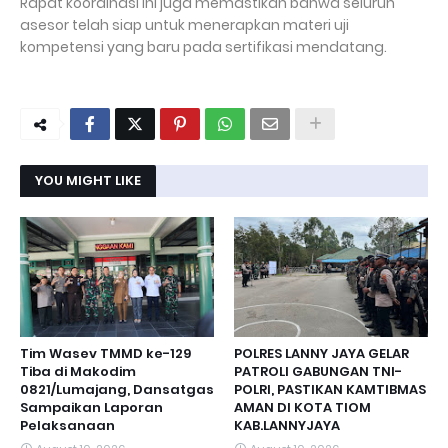
Rapat koordinasi ini juga memastikan bahwa seluruh
asesor telah siap untuk menerapkan materi uji
kompetensi yang baru pada sertifikasi mendatang.
YOU MIGHT LIKE
Tim Wasev TMMD ke-129
POLRES LANNY JAYA GELAR
Tiba di Makodim
PATROLI GABUNGAN TNI-
0821/Lumajang, Dansatgas
POLRI, PASTIKAN KAMTIBMAS
Sampaikan Laporan
AMAN DI KOTA TIOM
Pelaksanaan
KAB.LANNYJAYA