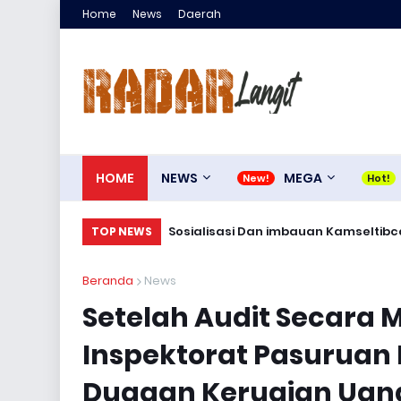
Home
News
Daerah
HOME
NEWS
MEGA
Sosialisasi Dan imbauan Kamseltibca
TOP NEWS
Beranda
News
Setelah Audit Secara 
Inspektorat Pasuruan
Dugaan Kerugian Uan