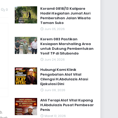
Koramil 0818/13 Kalipare
0
Hadiri Kegiatan Jumat Asri
Pembersihan Jalan Wisata
Taman Suko
Juni 05, 2026
Korem 083 Pastikan
Kesiapan Marshalling Area
untuk Dukung Pembentukan
Yonif TP di Situbondo
Juni 24, 2026
Hubungi Kami Klinik
Pengobatan Alat Vital
Cilengsi H.Abdulazis Atasi
Ejakulasi Dini
Juni 06, 2026
Ahli Terapi Alat Vital Kupang
H.Abdulazis Pusat Pembesar
Penis
b.
Maret 13, 2026