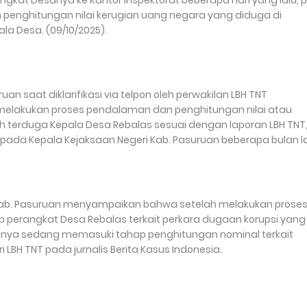
kat Desanya ke Kantor Inspektorat beberapa hari yang lalu, p
an penghitungan nilai kerugian uang negara yang diduga di
la Desa. (09/10/2025).
an saat diklarifikasi via telpon oleh perwakilan LBH TNT
elakukan proses pendalaman dan penghitungan nilai atau
h terduga Kepala Desa Rebalas sesuai dengan laporan LBH TNT
 kepada Kepala Kejaksaan Negeri Kab. Pasuruan beberapa bulan la
orat Kab. Pasuruan menyampaikan bahwa setelah melakukan prose
 perangkat Desa Rebalas terkait perkara dugaan korupsi yang
sesnya sedang memasuki tahap penghitungan nominal terkait
LBH TNT pada jurnalis Berita Kasus Indonesia.