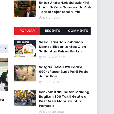
Untuk Anda H.Abdulazis Kini
Hadir Di Kota Samarinda Ahli
Terapi Kejantanan Pria
Mei 29, 2026
POPULAR
RECENTS
COMMENTS
Sosialisasi Dan imbauan
Kamseltibcar Lantas Oleh
emua
Satlantas Polres Bartim
Oktober 13, 2021
Satgas TMMD 129 Kodim
0904/Paser Buat Parit Pada
Jalan Baru
Juli 31, 2026
Senkom Kabupaten Malang
Bagikan 300 Takjil Gratis di
wa
Rest Area Mandiri untuk
Pemudik
Maret 29, 2025