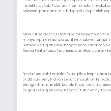
Pasuruan dan memanggil Kepala Desa serta perang
Inspektorat Kab. Pasuruan hari ini mulai melakuk
selewengkan dan atau di duga di korupsi oleh Kepa
Menurut salah satu staff auditor Inspektorat Pasuru
menyampaikan bahwa saat ini pihaknya tengah m
nominal kerugian uang negara yang dilakukan ole
Direksi Berita Kasus Indonesia dan Aliansi Jarakk
"Hari ini setelah kami klarifikasi, pihak inspekt
audit dan penyelidikan secara marathon terhadap
diduga dilakukan oleh Kepala Desa, saat ini pro
dugaan kerugian uang negara," tutur Wahyudi dari 