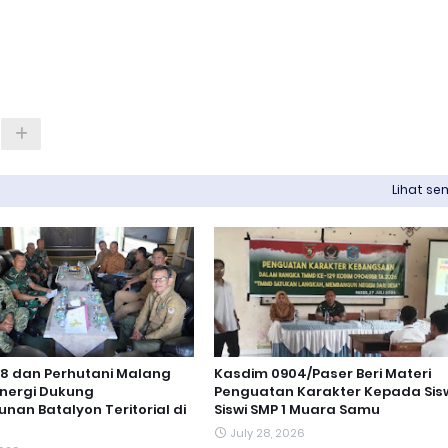
Lihat s
8 dan Perhutani Malang
Kasdim 0904/Paser Beri Materi
inergi Dukung
Penguatan Karakter Kepada Sis
an Batalyon Teritorial di
Siswi SMP 1 Muara Samu
July 28, 2026