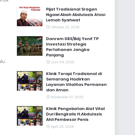
ihak
Pijat Tradisional Sragen
Ngawi Abah Abdulazis Atasi
Lemah Syahwat
Oktober 22, 2025
Danrem 083/Bdj: Yonif TP
Investasi Strategis
Pertahanan Jangka
,
Panjang
lu.
Juni 04, 2026
Klinik Terapi Tradisional di
Semarang Hadirkan
Layanan Vitalitas Permanen
s
dan Aman
November 07, 2025
Klinik Pengobatan Alat Vital
Duri Bengkalis H.Abdulazis
Ahli Pembesar Penis
April 29, 2026