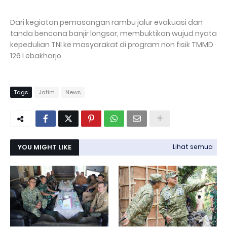
‎Dari kegiatan pemasangan rambu jalur evakuasi dan
tanda bencana banjir longsor, membuktikan wujud nyata
kepedulian TNI ke masyarakat di program non fisik TMMD
126 Lebakharjo.
Tags
Jatim
News
YOU MIGHT LIKE
Lihat semua