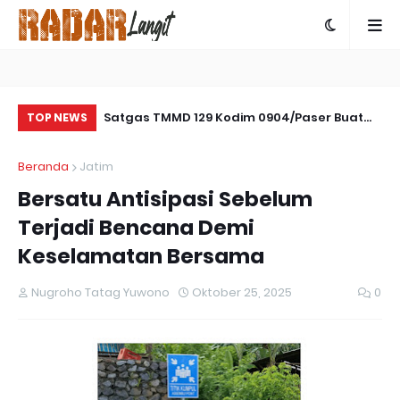
Kemasyarakatan
Satgas TMMD 129 Kodim 0904/Paser Buat
Ko
TOP NEWS
apanewon Panjatan
Parit Pada Jalan Baru
Ar
Beranda
Jatim
di
Bersatu Antisipasi Sebelum
Terjadi Bencana Demi
Keselamatan Bersama ‎
Nugroho Tatag Yuwono
Oktober 25, 2025
0