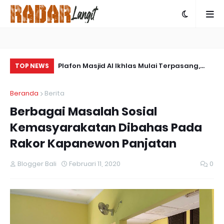
an Marshalling
Plafon Masjid Al Ikhlas Mulai Terpasang,
‎B
TOP NEWS
ukan Yonif TP
Satgas TMMD 129 Mempercantik
Ut
Beranda
Berita
Tampilannya
un
Berbagai Masalah Sosial
Kemasyarakatan Dibahas Pada
Rakor Kapanewon Panjatan
Blogger Bali
Februari 11, 2020
0