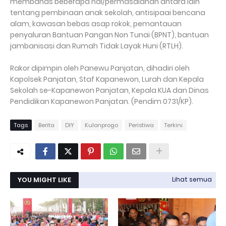
membahas beberapa hal/permasalahan antara lain
tentang pembinaan anak sekolah, antisipaai bencana
alam, kawasan bebas asap rokok, pemantauan
penyaluran Bantuan Pangan Non Tunai (BPNT), bantuan
jambanisasi dan Rumah Tidak Layak Huni (RTLH).
Rakor dipimpin oleh Panewu Panjatan, dihadiri oleh
Kapolsek Panjatan, Staf Kapanewon, Lurah dan Kepala
Sekolah se-Kapanewon Panjatan, Kepala KUA dan Dinas
Pendidikan Kapanewon Panjatan. (Pendim 0731/KP).
Tags
Berita
DIY
Kulonprogo
Peristiwa
Terkini
YOU MIGHT LIKE
Lihat semua