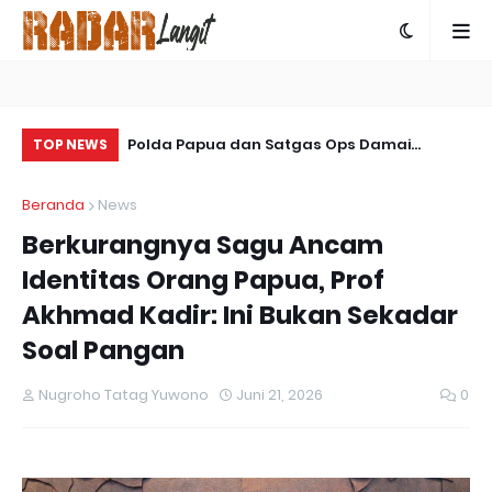
 Terjadi Bencana
Polda Papua dan Satgas Ops Damai
So
TOP NEWS
Cartenz-2025 Bersinergi Ungkap Kasus
La
Beranda
News
Penembakan Warga Sipil di Yalimo
Berkurangnya Sagu Ancam
Identitas Orang Papua, Prof
Akhmad Kadir: Ini Bukan Sekadar
Soal Pangan
Nugroho Tatag Yuwono
Juni 21, 2026
0