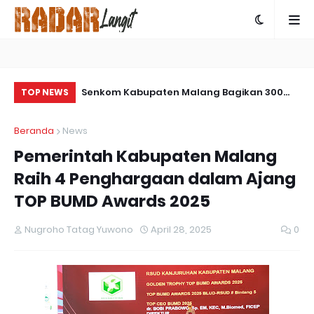
04/Paser Buat
Senkom Kabupaten Malang Bagikan 300
Ko
TOP NEWS
Takjil Gratis di Rest Area Mandiri untuk
Ju
Beranda
News
Pemudik
Ta
Pemerintah Kabupaten Malang
Raih 4 Penghargaan dalam Ajang
TOP BUMD Awards 2025
Nugroho Tatag Yuwono
April 28, 2025
0