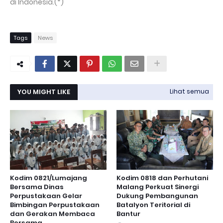
di Indonesia.(*)
Tags
News
YOU MIGHT LIKE
Lihat semua
Kodim 0821/Lumajang
Kodim 0818 dan Perhutani
Bersama Dinas
Malang Perkuat Sinergi
Perpustakaan Gelar
Dukung Pembangunan
Bimbingan Perpustakaan
Batalyon Teritorial di
dan Gerakan Membaca
Bantur
Bersama