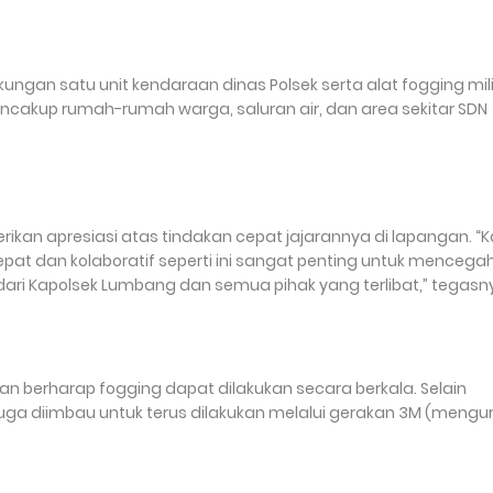
ungan satu unit kendaraan dinas Polsek serta alat fogging mil
kup rumah-rumah warga, saluran air, dan area sekitar SDN
rikan apresiasi atas tindakan cepat jajarannya di lapangan. “
epat dan kolaboratif seperti ini sangat penting untuk mencega
ari Kapolsek Lumbang dan semua pihak yang terlibat,” tegasn
 berharap fogging dapat dilakukan secara berkala. Selain
a diimbau untuk terus dilakukan melalui gerakan 3M (mengur