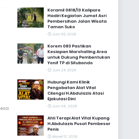
Koramil 0818/13 Kalipare
Hadiri Kegiatan Jumat Asri
Pembersihan Jalan Wisata
Taman Suko
Juni 05, 2026
Korem 083 Pastikan
Kesiapan Marshalling Area
untuk Dukung Pembentukan
Yonif TP di Situbondo
Juni 24, 2026
Hubungi Kami Klinik
Pengobatan Alat Vital
Cilengsi H.Abdulazis Atasi
Ejakulasi Dini
Juni 06, 2026
Desa
Ahli Terapi Alat Vital Kupang
H.Abdulazis Pusat Pembesar
Penis
Maret 13, 2026