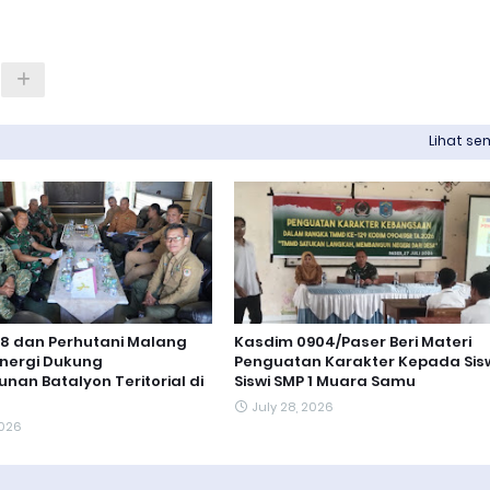
Lihat s
8 dan Perhutani Malang
Kasdim 0904/Paser Beri Materi
inergi Dukung
Penguatan Karakter Kepada Sis
an Batalyon Teritorial di
Siswi SMP 1 Muara Samu
July 28, 2026
2026