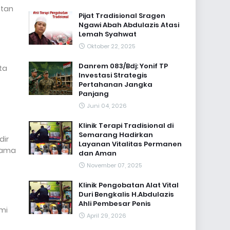
otan
Pijat Tradisional Sragen
Ngawi Abah Abdulazis Atasi
Lemah Syahwat
Oktober 22, 2025
Danrem 083/Bdj: Yonif TP
ta
Investasi Strategis
Pertahanan Jangka
Panjang
Juni 04, 2026
Klinik Terapi Tradisional di
Semarang Hadirkan
dir
Layanan Vitalitas Permanen
rsama
dan Aman
November 07, 2025
Klinik Pengobatan Alat Vital
Duri Bengkalis H.Abdulazis
Ahli Pembesar Penis
mi
April 29, 2026