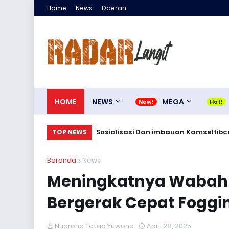
Home
News
Daerah
HOME
NEWS
MEGA
Sosialisasi Dan imbauan Kamseltibca
TOP NEWS
Beranda
News
Meningkatnya Wabah 
Bergerak Cepat Foggi
Nugroho Tatag Yuwono
April 28, 2025