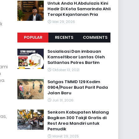
Untuk Anda H.Abdulazis Kini
Hadir Di Kota Samarinda Ahli
Terapi Kejantanan Pria
Mei 29, 2026
ik
POPULAR
RECENTS
COMMENTS
Sosialisasi Dan imbauan
Kamseltibcar Lantas Oleh
Satlantas Polres Bartim
Kami
Oktober 13, 2021
h
ya.
Satgas TMMD 129 Kodim
0904/Paser Buat Parit Pada
Jalan Baru
Juli 31, 2026
Senkom Kabupaten Malang
as,
Bagikan 300 Takjil Gratis di
Rest Area Mandiri untuk
Pemudik
Maret 29, 2025