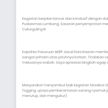
Kegiatan berjalan lancar dan kondusif dengan duk
Puskesmas Lumbang. Sasaran penyemprotan menca
Cukurguling III.
Kapolres Pasuruan AKBP Jazuli Dani Iriawan membe
sangat prihatin atas jatuhnya korban. Tindakan c
meluasnya wabah. Saya apresiasi langkah sigap d
Masyarakat menyambut baik kegiatan tersebut dan
fogging, upaya pemberantasan sarang nyamuk jug
menutup, dan mengubur).