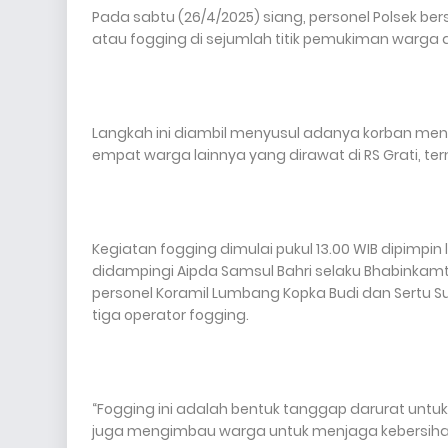
Pada sabtu (26/4/2025) siang, personel Polsek
atau fogging di sejumlah titik pemukiman warga 
Langkah ini diambil menyusul adanya korban meni
empat warga lainnya yang dirawat di RS Grati, te
Kegiatan fogging dimulai pukul 13.00 WIB dipimp
didampingi Aipda Samsul Bahri selaku Bhabinkamt
personel Koramil Lumbang Kopka Budi dan Sertu S
tiga operator fogging.
“Fogging ini adalah bentuk tanggap darurat un
juga mengimbau warga untuk menjaga kebersihan 