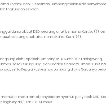
 bersama Koramil dan Puskesmas Lumbang melakukan penyempr
dan lingkungan sekolah.
nggal dunia akibat DBD, seorang anak bernama Kartika (7), ser
rmasuk seorang anak atas nama Haikal Kamil (6).
in langsung oleh Kapolsek Lumbang IPTU Sumbut Pujaningwang,
ibmas Desa Cukurguling, dan Brigadir Chandra Elman. Turut ha
upriadi, serta Kepala Puskesmas Lumbang dr. Nis Nurcahyo be
tuk memutus mata rantai penyebaran nyamuk penyebab DBD. Ka
lingkungan,” ujar IPTU Sumbut.