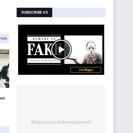
SUBSCRIBE US
emua
wa
Responsive Advertisement