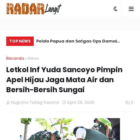
 Terjadi Bencana
Polda Papua dan Satgas Ops Damai
So
TOP NEWS
Cartenz-2025 Bersinergi Ungkap Kasus
La
Beranda
News
Penembakan Warga Sipil di Yalimo
Letkol Inf Yuda Sancoyo Pimpin
Apel Hijau Jaga Mata Air dan
Bersih-Bersih Sungai
Nugroho Tatag Yuwono
April 28, 2025
0