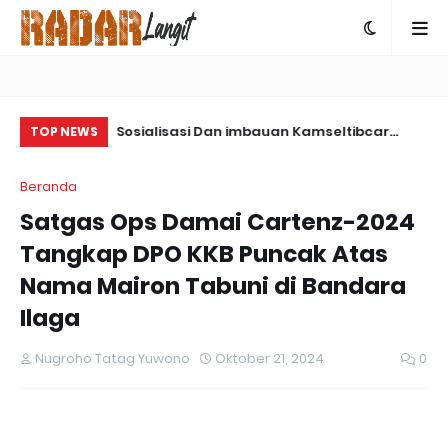
ps Damai
Sosialisasi Dan imbauan Kamseltibcar
Sa
TOP NEWS
ngkap Kasus
Lantas Oleh Satlantas Polres Bartim
Pa
Beranda
 Yalimo
Satgas Ops Damai Cartenz-2024
Tangkap DPO KKB Puncak Atas
Nama Mairon Tabuni di Bandara
Ilaga
Nugroho Tatag Yuwono
Oktober 21, 2024
0