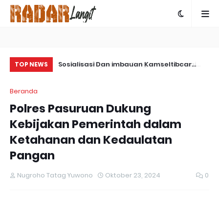
ps Damai
Sosialisasi Dan imbauan Kamseltibcar
Co
TOP NEWS
ngkap Kasus
Lantas Oleh Satlantas Polres Bartim
Be
Beranda
 Yalimo
Da
Polres Pasuruan Dukung
Kebijakan Pemerintah dalam
Ketahanan dan Kedaulatan
Pangan
Nugroho Tatag Yuwono
Oktober 23, 2024
0