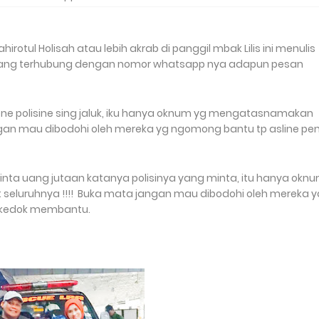
hirotul Holisah atau lebih akrab di panggil mbak Lilis ini menulis
ang terhubung dengan nomor whatsapp nya adapun pesan
rene polisine sing jaluk, iku hanya oknum yg mengatasnamakan
gan mau dibodohi oleh mereka yg ngomong bantu tp asline pe
ta uang jutaan katanya polisinya yang minta, itu hanya okn
seluruhnya !!!!
Buka mata jangan mau dibodohi oleh mereka 
rkedok membantu.