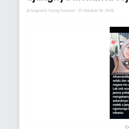
Nugroho Tatag Yuwono
Oktober 18, 2025
C