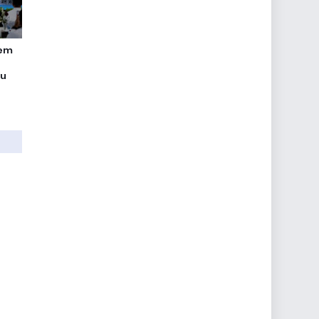
rem
tu