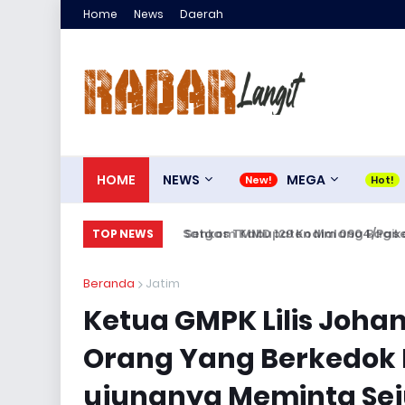
Home
News
Daerah
HOME
NEWS
MEGA
Senkom Kabupaten Malang Bagikan 30
TOP NEWS
Beranda
Jatim
Ketua GMPK Lilis Joh
Orang Yang Berkedo
ujungnya Meminta Se