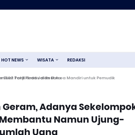
HOT NEWS
WISATA
REDAKSI
0 Takjil Gratis di Rest Area Mandiri untuk Pemudik
an Geram, Adanya Sekelompo
k Membantu Namun Ujung-
jumlah Uang