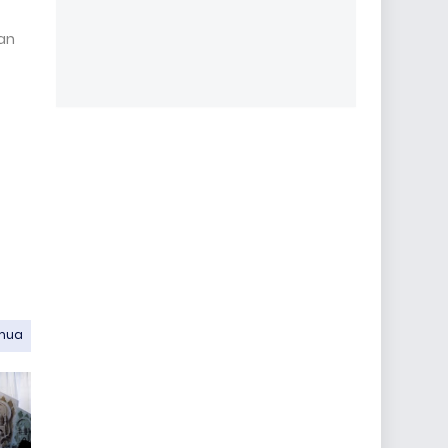
an
emua