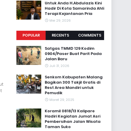
Untuk Anda H.Abdulazis Kini
Hadir Di Kota Samarinda Ahli
Terapi Kejantanan Pria
Mei 29, 2026
POPULAR
RECENTS
COMMENTS
Satgas TMMD 129 Kodim
0904/Paser Buat Parit Pada
Jalan Baru
Juli 31, 2026
Senkom Kabupaten Malang
Bagikan 300 Takjil Gratis di
ut
Rest Area Mandiri untuk
t
Pemudik
Maret 29, 2025
Koramil 0818/13 Kalipare
Hadiri Kegiatan Jumat Asri
Pembersihan Jalan Wisata
Taman Suko