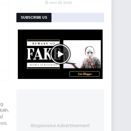
Juni 05, 2026
SUBSCRIBE US
ng
alih,
a/
ksa,
Responsive Advertisement