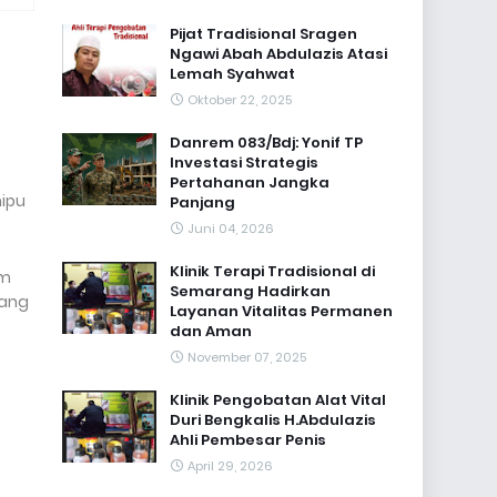
Pijat Tradisional Sragen
Ngawi Abah Abdulazis Atasi
Lemah Syahwat
Oktober 22, 2025
Danrem 083/Bdj: Yonif TP
Investasi Strategis
Pertahanan Jangka
nipu
Panjang
Juni 04, 2026
Klinik Terapi Tradisional di
um
Semarang Hadirkan
yang
Layanan Vitalitas Permanen
dan Aman
November 07, 2025
Klinik Pengobatan Alat Vital
Duri Bengkalis H.Abdulazis
Ahli Pembesar Penis
April 29, 2026