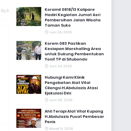
Koramil 0818/13 Kalipare
0
Hadiri Kegiatan Jumat Asri
Pembersihan Jalan Wisata
Taman Suko
Juni 05, 2026
Korem 083 Pastikan
Kesiapan Marshalling Area
untuk Dukung Pembentukan
Yonif TP di Situbondo
Juni 24, 2026
Hubungi Kami Klinik
Pengobatan Alat Vital
Cilengsi H.Abdulazis Atasi
Ejakulasi Dini
Juni 06, 2026
Ahli Terapi Alat Vital Kupang
H.Abdulazis Pusat Pembesar
Penis
Maret 13, 2026