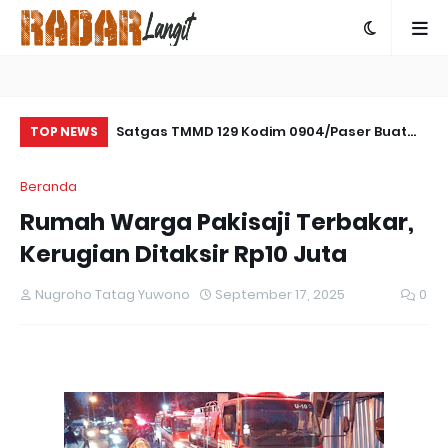
ukan
Satgas TMMD 129 Kodim 0904/Paser Buat
Ko
TOP NEWS
ara Damai dan
Parit Pada Jalan Baru
Ar
Beranda
di
Rumah Warga Pakisaji Terbakar,
Kerugian Ditaksir Rp10 Juta
Nugroho Tatag Yuwono
September 17, 2025
0