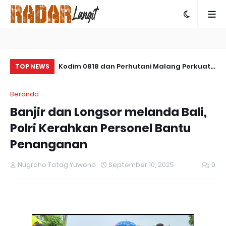
m 0904/Paser
Kodim 0818 dan Perhutani Malang Perkuat
Po
TOP NEWS
Sinergi Dukung Pembangunan Batalyon
Pe
Beranda
Teritorial di Bantur
Pr
Banjir dan Longsor melanda Bali,
In
Polri Kerahkan Personel Bantu
Penanganan
Nugroho Tatag Yuwono
September 10, 2025
0