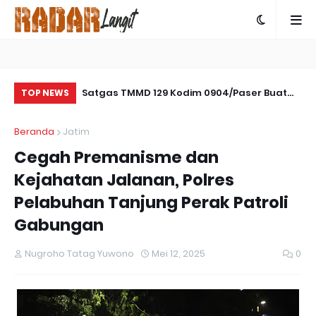
amseltibcar
Satgas TMMD 129 Kodim 0904/Paser Buat
Se
TOP NEWS
es Bartim
Parit Pada Jalan Baru
Ta
Beranda
Jatim
Pe
Cegah Premanisme dan
Kejahatan Jalanan, Polres
Pelabuhan Tanjung Perak Patroli
Gabungan
Nugroho Tatag Yuwono
Mei 12, 2025
0