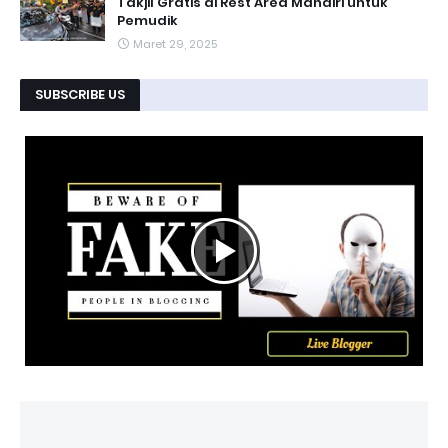
Takjil Gratis di Rest Area Mandiri untuk
Pemudik
Maret 29, 2025
SUBSCRIBE US