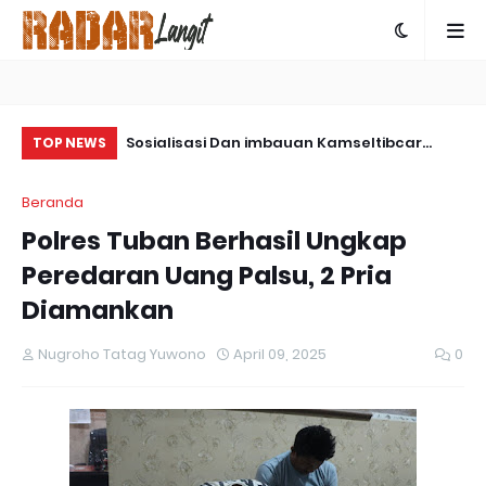
ps Damai
Sosialisasi Dan imbauan Kamseltibcar
Co
TOP NEWS
ngkap Kasus
Lantas Oleh Satlantas Polres Bartim
Be
Beranda
 Yalimo
Da
Polres Tuban Berhasil Ungkap
Peredaran Uang Palsu, 2 Pria
Diamankan
Nugroho Tatag Yuwono
April 09, 2025
0