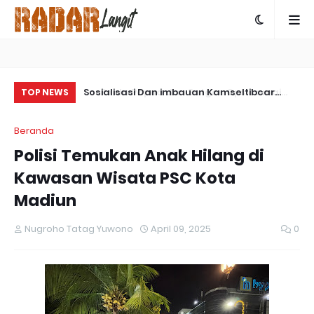
ps Damai
Sosialisasi Dan imbauan Kamseltibcar
Sa
TOP NEWS
ngkap Kasus
Lantas Oleh Satlantas Polres Bartim
Pa
Beranda
 Yalimo
Polisi Temukan Anak Hilang di
Kawasan Wisata PSC Kota
Madiun
Nugroho Tatag Yuwono
April 09, 2025
0