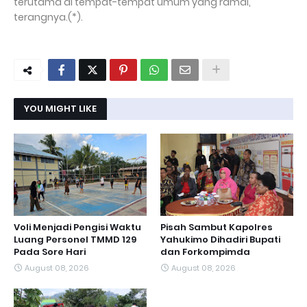
terutama di tempat-tempat umum yang ramai,"
terangnya.(*).
YOU MIGHT LIKE
Voli Menjadi Pengisi Waktu
Pisah Sambut Kapolres
Luang Personel TMMD 129
Yahukimo Dihadiri Bupati
Pada Sore Hari
dan Forkompimda
August 08, 2026
August 08, 2026