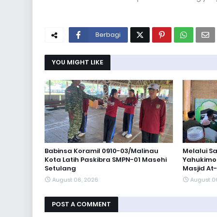
Berbagi
YOU MIGHT LIKE
Babinsa Koramil 0910-03/Malinau
Melalui S
Kota Latih Paskibra SMPN-01 Masehi
Yahukimo 
Setulang
Masjid A
August 06, 2026
August 0
POST A COMMENT