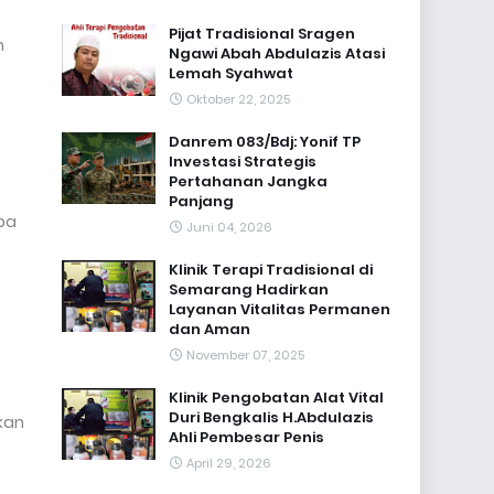
Pijat Tradisional Sragen
m
Ngawi Abah Abdulazis Atasi
Lemah Syahwat
Oktober 22, 2025
Danrem 083/Bdj: Yonif TP
Investasi Strategis
Pertahanan Jangka
Panjang
pa
Juni 04, 2026
Klinik Terapi Tradisional di
Semarang Hadirkan
Layanan Vitalitas Permanen
dan Aman
November 07, 2025
Klinik Pengobatan Alat Vital
Duri Bengkalis H.Abdulazis
akan
Ahli Pembesar Penis
April 29, 2026