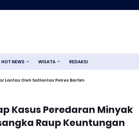
HOT NEWS
WISATA
REDAKSI
uat Parit Pada Jalan Baru
ibcar Lantas Oleh Satlantas Polres Bartim
ap Kasus Peredaran Minyak
rsangka Raup Keuntungan