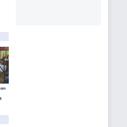
ran
6