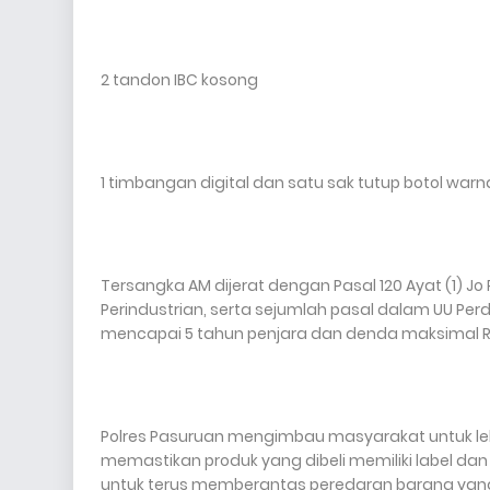
2 tandon IBC kosong
1 timbangan digital dan satu sak tutup botol warn
Tersangka AM dijerat dengan Pasal 120 Ayat (1) Jo 
Perindustrian, serta sejumlah pasal dalam UU
mencapai 5 tahun penjara dan denda maksimal Rp
Polres Pasuruan mengimbau masyarakat untuk leb
memastikan produk yang dibeli memiliki label d
untuk terus memberantas peredaran barang yan