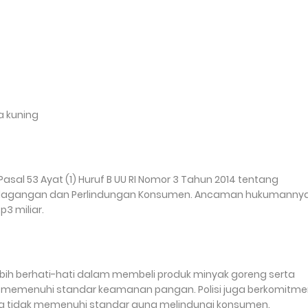
a kuning
Pasal 53 Ayat (1) Huruf B UU RI Nomor 3 Tahun 2014 tentang
 Perdagangan dan Perlindungan Konsumen. Ancaman hukumanny
3 miliar.
ih berhati-hati dalam membeli produk minyak goreng serta
an memenuhi standar keamanan pangan. Polisi juga berkomitm
g tidak memenuhi standar guna melindungi konsumen.