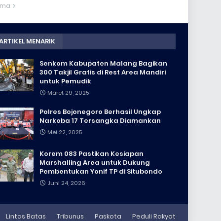
ama
ARTIKEL MENARIK
Senkom Kabupaten Malang Bagikan
300 Takjil Gratis di Rest Area Mandiri
untuk Pemudik
Maret 29, 2025
Polres Bojonegoro Berhasil Ungkap
Narkoba 17 Tersangka Diamankan
Mei 22, 2025
Korem 083 Pastikan Kesiapan
Marshalling Area untuk Dukung
Pembentukan Yonif TP di Situbondo
Juni 24, 2026
Lintas Batas
Tribunus
Paskota
Peduli Rakyat