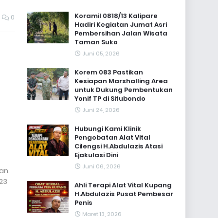
Koramil 0818/13 Kalipare
0
Hadiri Kegiatan Jumat Asri
Pembersihan Jalan Wisata
Taman Suko
Juni 05, 2026
Korem 083 Pastikan
Kesiapan Marshalling Area
untuk Dukung Pembentukan
Yonif TP di Situbondo
Juni 24, 2026
Hubungi Kami Klinik
Pengobatan Alat Vital
Cilengsi H.Abdulazis Atasi
Ejakulasi Dini
Juni 06, 2026
an.
23
Ahli Terapi Alat Vital Kupang
H.Abdulazis Pusat Pembesar
Penis
Maret 13, 2026