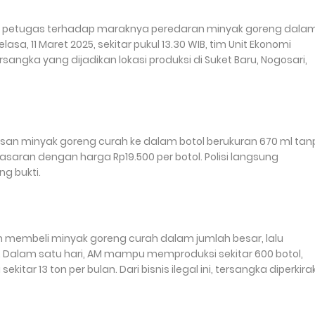
kan petugas terhadap maraknya peredaran minyak goreng dala
sa, 11 Maret 2025, sekitar pukul 13.30 WIB, tim Unit Ekonomi
angka yang dijadikan lokasi produksi di Suket Baru, Nogosari,
san minyak goreng curah ke dalam botol berukuran 670 ml tan
pasaran dengan harga Rp19.500 per botol. Polisi langsung
g bukti.
an membeli minyak goreng curah dalam jumlah besar, lalu
 Dalam satu hari, AM mampu memproduksi sekitar 600 botol,
itar 13 ton per bulan. Dari bisnis ilegal ini, tersangka diperkir