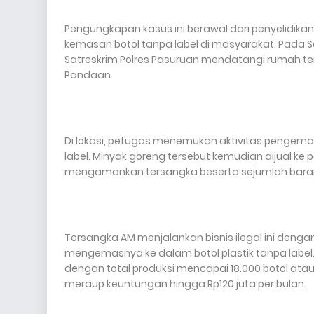
Pengungkapan kasus ini berawal dari penyelidi
kemasan botol tanpa label di masyarakat. Pada Sela
Satreskrim Polres Pasuruan mendatangi rumah ters
Pandaan.
Di lokasi, petugas menemukan aktivitas pengema
label. Minyak goreng tersebut kemudian dijual ke 
mengamankan tersangka beserta sejumlah baran
Tersangka AM menjalankan bisnis ilegal ini deng
mengemasnya ke dalam botol plastik tanpa label.
dengan total produksi mencapai 18.000 botol atau sek
meraup keuntungan hingga Rp120 juta per bulan.