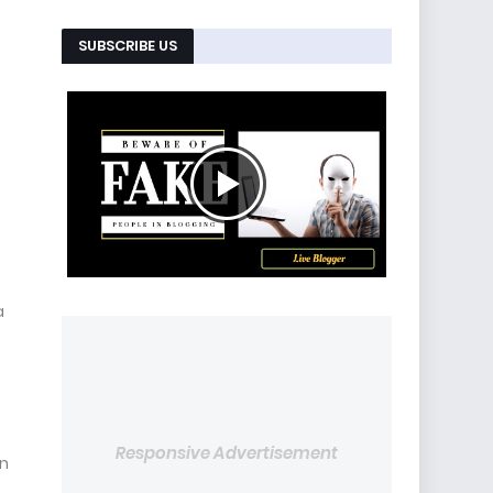
SUBSCRIBE US
a
Responsive Advertisement
en