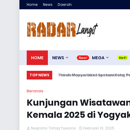
Home
News
Daerah
HOME
NEWS
MEGA
vinsi Papua
Tokoh Masyarakat Sentani Kota: Pe
TOP NEWS
Beranda
Kunjungan Wisatawan 
Kemala 2025 di Yogya
Nugroho Tatag Yuwono
Februari 13, 2025