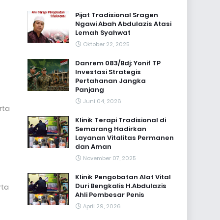
Pijat Tradisional Sragen
Ngawi Abah Abdulazis Atasi
Lemah Syahwat
Oktober 22, 2025
Danrem 083/Bdj: Yonif TP
Investasi Strategis
Pertahanan Jangka
Panjang
Juni 04, 2026
rta
Klinik Terapi Tradisional di
Semarang Hadirkan
Layanan Vitalitas Permanen
dan Aman
November 07, 2025
Klinik Pengobatan Alat Vital
Duri Bengkalis H.Abdulazis
rta
Ahli Pembesar Penis
April 29, 2026