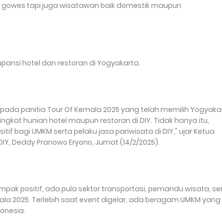
ta gowes tapi juga wisatawan baik domestik maupun
pansi hotel dan restoran di Yogyakarta.
ada panitia Tour Of Kemala 2025 yang telah memilih Yogyaka
ngkat hunian hotel maupun restoran di DIY. Tidak hanya itu,
if bagi UMKM serta pelaku jasa pariwisata di DIY," ujar Ketua
DIY, Deddy Pranowo Eryono, Jumat (14/2/2025).
pak positif, ada pula sektor transportasi, pemandu wisata, se
a 2025. Terlebih saat event digelar, ada beragam UMKM yang
onesia.