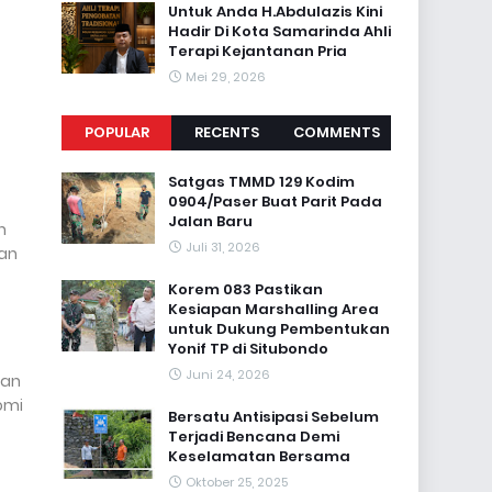
Untuk Anda H.Abdulazis Kini
Hadir Di Kota Samarinda Ahli
Terapi Kejantanan Pria
Mei 29, 2026
POPULAR
RECENTS
COMMENTS
Satgas TMMD 129 Kodim
0904/Paser Buat Parit Pada
Jalan Baru
n
Juli 31, 2026
man
Korem 083 Pastikan
Kesiapan Marshalling Area
untuk Dukung Pembentukan
Yonif TP di Situbondo
Juni 24, 2026
dan
omi
Bersatu Antisipasi Sebelum
Terjadi Bencana Demi
Keselamatan Bersama ‎
Oktober 25, 2025