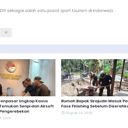
IY sebagai salah satu pusat sport tourism di Indonesia.
 Denpasar Ungkap Kasus
Rumah Bapak Sirajudin Masuk P
Temukan Senpi dan Airsoft
Fase Finishing Sebelum Diserahk
 Pengerebekan
August 04, 2026
4, 2026