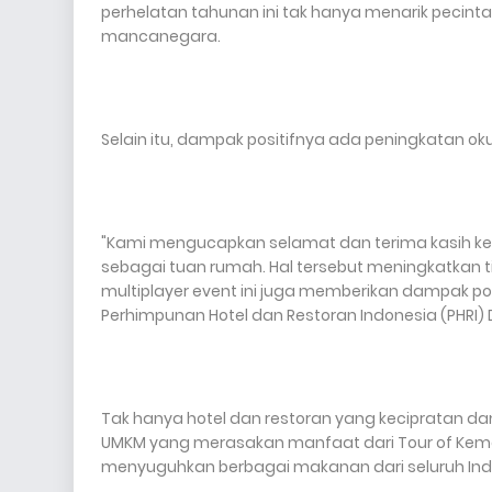
perhelatan tahunan ini tak hanya menarik pecin
mancanegara.
Selain itu, dampak positifnya ada peningkatan oku
"Kami mengucapkan selamat dan terima kasih kep
sebagai tuan rumah. Hal tersebut meningkatkan ti
multiplayer event ini juga memberikan dampak posit
Perhimpunan Hotel dan Restoran Indonesia (PHRI) 
Tak hanya hotel dan restoran yang kecipratan dam
UMKM yang merasakan manfaat dari Tour of Kemal
menyuguhkan berbagai makanan dari seluruh Ind