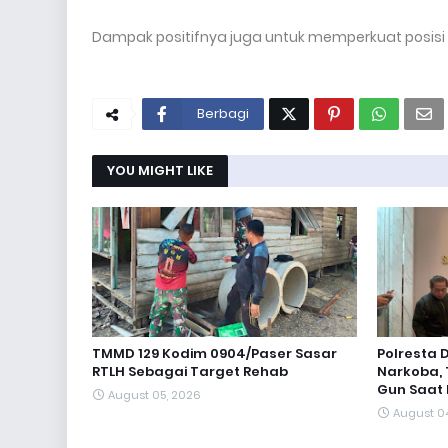
Dampak positifnya juga untuk memperkuat posisi D
Berbagi
YOU MIGHT LIKE
TMMD 129 Kodim 0904/Paser Sasar
Polresta
RTLH Sebagai Target Rehab
Narkoba, 
Gun Saat
August 05, 2026
August 0