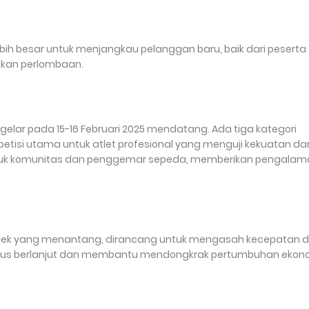
bih besar untuk menjangkau pelanggan baru, baik dari peserta
kan perlombaan.
digelar pada 15-16 Februari 2025 mendatang. Ada tiga kategori
mpetisi utama untuk atlet profesional yang menguji kekuatan da
 untuk komunitas dan penggemar sepeda, memberikan pengala
pendek yang menantang, dirancang untuk mengasah kecepatan 
n terus berlanjut dan membantu mendongkrak pertumbuhan ekon