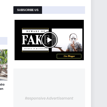
SUBSCRIBE US
ada
an
Responsive Advertisement