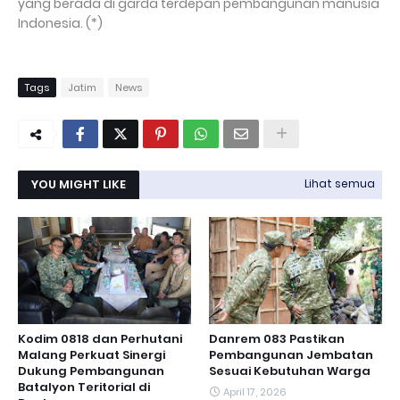
yang berada di garda terdepan pembangunan manusia
Indonesia. (*)
Tags
Jatim
News
YOU MIGHT LIKE
Lihat semua
Kodim 0818 dan Perhutani
Danrem 083 Pastikan
Malang Perkuat Sinergi
Pembangunan Jembatan
Dukung Pembangunan
Sesuai Kebutuhan Warga
Batalyon Teritorial di
April 17, 2026