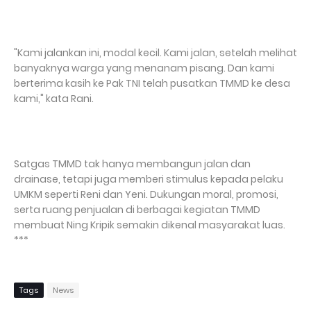
‎"Kami jalankan ini, modal kecil. Kami jalan, setelah melihat
banyaknya warga yang menanam pisang. Dan kami
berterima kasih ke Pak TNI telah pusatkan TMMD ke desa
kami," kata Rani.
‎Satgas TMMD tak hanya membangun jalan dan
drainase, tetapi juga memberi stimulus kepada pelaku
UMKM seperti Reni dan Yeni. Dukungan moral, promosi,
serta ruang penjualan di berbagai kegiatan TMMD
membuat Ning Kripik semakin dikenal masyarakat luas.
***
Tags
News