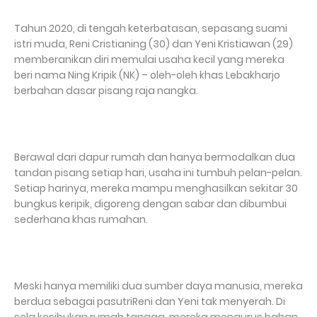
‎Tahun 2020, di tengah keterbatasan, sepasang suami
istri muda, Reni Cristianing (30) dan Yeni Kristiawan (29)
memberanikan diri memulai usaha kecil yang mereka
beri nama Ning Kripik (NK) – oleh-oleh khas Lebakharjo
berbahan dasar pisang raja nangka.
‎Berawal dari dapur rumah dan hanya bermodalkan dua
tandan pisang setiap hari, usaha ini tumbuh pelan-pelan.
Setiap harinya, mereka mampu menghasilkan sekitar 30
bungkus keripik, digoreng dengan sabar dan dibumbui
sederhana khas rumahan.
‎Meski hanya memiliki dua sumber daya manusia, mereka
berdua sebagai pasutriReni dan Yeni tak menyerah. Di
sela kesibukan rumah tangga, mereka mengurus bahan