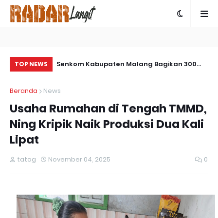
04/Paser Buat
Senkom Kabupaten Malang Bagikan 300
Ko
TOP NEWS
Takjil Gratis di Rest Area Mandiri untuk
Pe
Beranda
News
Pemudik
Pe
Usaha Rumahan di Tengah TMMD,
Be
Ning Kripik Naik Produksi Dua Kali
Lipat
tatag
November 04, 2025
0