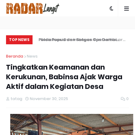
Sosialisasi Dan imbauan Kamseltibcar
Polda Papua dan Satgas Ops Damai
Co
TOP NEWS
Lantas Oleh Satlantas Polres Bartim
Cartenz-2025 Bersinergi Ungkap Kasus
Be
Beranda
News
Penembakan Warga Sipil di Yalimo
Da
Tingkatkan Keamanan dan
Kerukunan, Babinsa Ajak Warga
Aktif dalam Kegiatan Desa
tatag
November 30, 2025
0