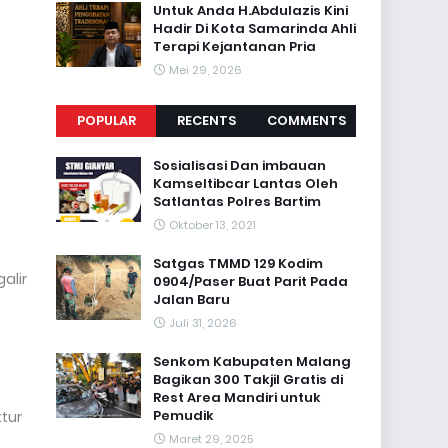
Untuk Anda H.Abdulazis Kini
Hadir Di Kota Samarinda Ahli
Terapi Kejantanan Pria
Mei 29, 2026
POPULAR
RECENTS
COMMENTS
Sosialisasi Dan imbauan
Kamseltibcar Lantas Oleh
Satlantas Polres Bartim
Oktober 13, 2021
Satgas TMMD 129 Kodim
alir
0904/Paser Buat Parit Pada
Jalan Baru
Juli 31, 2026
Senkom Kabupaten Malang
Bagikan 300 Takjil Gratis di
Rest Area Mandiri untuk
Pemudik
tur
Maret 29, 2025