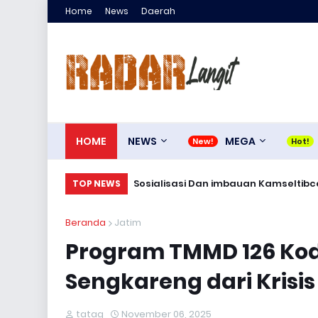
Home
News
Daerah
HOME
NEWS
MEGA
Sosialisasi Dan imbauan Kamseltibca
TOP NEWS
Beranda
Jatim
Program TMMD 126 Kod
Sengkareng dari Krisis
tatag
November 06, 2025