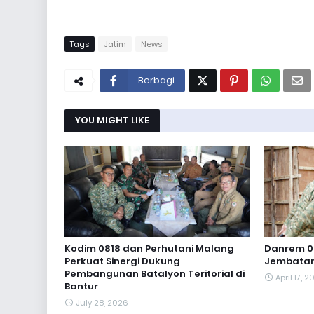
Tags
Jatim
News
Berbagi
YOU MIGHT LIKE
Kodim 0818 dan Perhutani Malang
Danrem 0
Perkuat Sinergi Dukung
Jembatan
Pembangunan Batalyon Teritorial di
April 17, 
Bantur
July 28, 2026