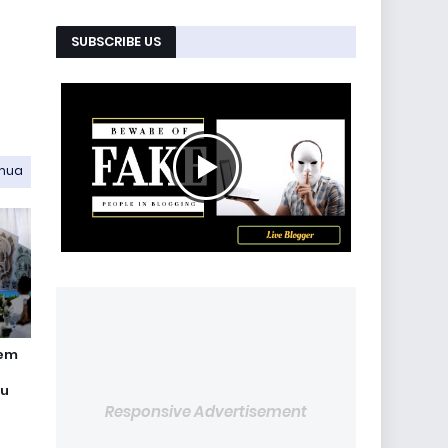
SUBSCRIBE US
emua
rem
tu
Responsive Advertisement