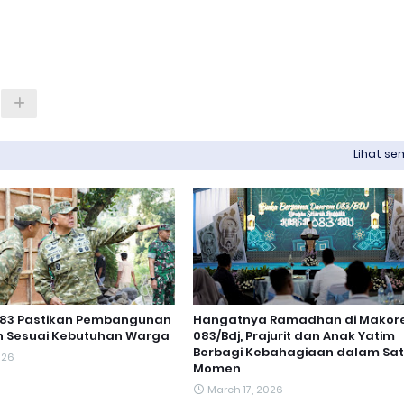
Lihat s
83 Pastikan Pembangunan
Hangatnya Ramadhan di Mako
 Sesuai Kebutuhan Warga
083/Bdj, Prajurit dan Anak Yatim
Berbagi Kebahagiaan dalam Sa
2026
Momen
March 17, 2026