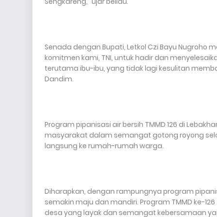
Sengkareng," ujar beliau.
Senada dengan Bupati, Letkol Czi Bayu Nugroho m
komitmen kami, TNI, untuk hadir dan menyelesa
terutama ibu-ibu, yang tidak lagi kesulitan memba
Dandim.
Program pipanisasi air bersih TMMD 126 di Lebakh
masyarakat dalam semangat gotong royong selama 
langsung ke rumah-rumah warga.
Diharapkan, dengan rampungnya program pipanisa
semakin maju dan mandiri. Program TMMD ke-126 
desa yang layak dan semangat kebersamaan yang