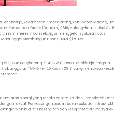
a Lebakharjo, Kecamatan Ampelgading, Kabupaten Malang, un
taan. Komandan Kodim (Dandim) 0818/Malang-Batu, Letkol Czi 
cara resmi meresmikan sekaligus menggelar syukuran atas
NI Manunggal Membangun Desa (TMMD) ke-126.
 di Dusun Sengkareng RT 40 RW 17, Desa Lebakharjo. Program
ran fisik unggulan TMMD ke-126 Kodim 0818, yang menjawab kesul
setempat.
lam atas sinergi yang terjalin antara TNI dan Pemerintah Daer
dengan rakyat. Pemasangan pipa ini bukan sekadar infrastrukt
an meningkatkan kualitas kesehatan dan kesejahteraan masyarak