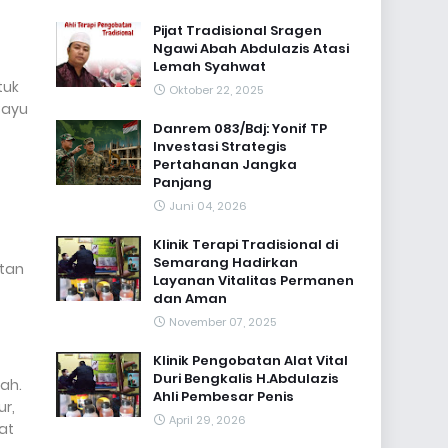
Pijat Tradisional Sragen
Ngawi Abah Abdulazis Atasi
Lemah Syahwat
tuk
Oktober 22, 2025
Bayu
Danrem 083/Bdj: Yonif TP
Investasi Strategis
Pertahanan Jangka
Panjang
Juni 04, 2026
Klinik Terapi Tradisional di
Semarang Hadirkan
itan
Layanan Vitalitas Permanen
dan Aman
November 07, 2025
Klinik Pengobatan Alat Vital
Duri Bengkalis H.Abdulazis
ah.
Ahli Pembesar Penis
ur,
April 29, 2026
at