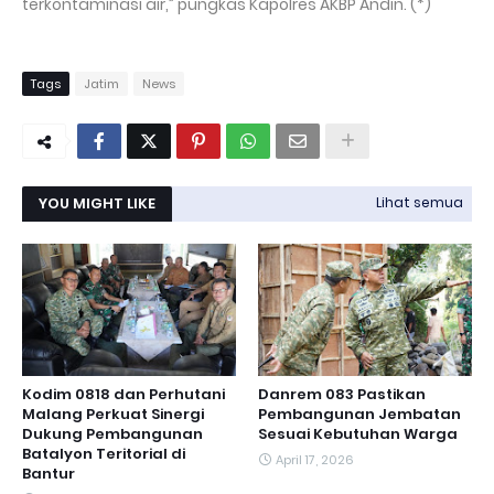
terkontaminasi air,” pungkas Kapolres AKBP Andin. (*)
Tags
Jatim
News
YOU MIGHT LIKE
Lihat semua
Kodim 0818 dan Perhutani
Danrem 083 Pastikan
Malang Perkuat Sinergi
Pembangunan Jembatan
Dukung Pembangunan
Sesuai Kebutuhan Warga
Batalyon Teritorial di
April 17, 2026
Bantur