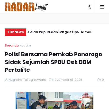
 Terjadi Bencana
Polda Papua dan Satgas Ops Damai
So
TOP NEWS
Cartenz-2025 Bersinergi Ungkap Kasus
La
Beranda
Jatim
Penembakan Warga Sipil di Yalimo
Polisi Bersama Pemkab Ponorogo
Sidak Sejumlah SPBU Cek BBM
Pertalite
Nugroho Tatag Yuwono
November 01, 2025
0