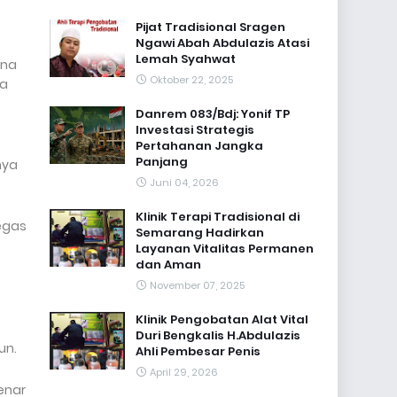
Pijat Tradisional Sragen
Ngawi Abah Abdulazis Atasi
Lemah Syahwat
ana
Oktober 22, 2025
da
Danrem 083/Bdj: Yonif TP
Investasi Strategis
Pertahanan Jangka
Panjang
nya
Juni 04, 2026
Klinik Terapi Tradisional di
tegas
Semarang Hadirkan
Layanan Vitalitas Permanen
dan Aman
November 07, 2025
Klinik Pengobatan Alat Vital
Duri Bengkalis H.Abdulazis
un.
Ahli Pembesar Penis
April 29, 2026
enar