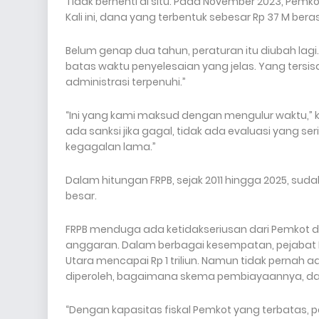
Tidak berhenti di situ. Pada November 2023, Pe
Kali ini, dana yang terbentuk sebesar Rp 37 M bera
Belum genap dua tahun, peraturan itu diubah lagi
batas waktu penyelesaian yang jelas. Yang tersi
administrasi terpenuhi.”
“Ini yang kami maksud dengan mengulur waktu,” ka
ada sanksi jika gagal, tidak ada evaluasi yang 
kegagalan lama.”
Dalam hitungan FRPB, sejak 2011 hingga 2025, sud
besar.
FRPB menduga ada ketidakseriusan dari Pemkot da
anggaran. Dalam berbagai kesempatan, pejabat 
Utara mencapai Rp 1 triliun. Namun tidak pernah 
diperoleh, bagaimana skema pembiayaannya, dan 
“Dengan kapasitas fiskal Pemkot yang terbatas, p