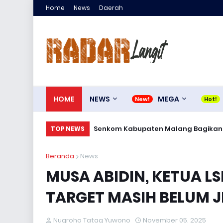
Home
News
Daerah
HOME
NEWS
MEGA
Senkom Kabupaten Malang Bagikan 30
TOP NEWS
Beranda
News
MUSA ABIDIN, KETUA LS
TARGET MASIH BELUM J
Nugroho Tatag Yuwono
November 05, 2025