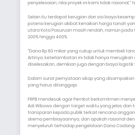
penyelesaian, nilai proyek ini kami tidak rasional,”
Selain itu terdapat kerugian dari sisi biaya kese
potensi kerugian akibat kenaikan harga tanah yan
utara Kota Pasuruan masih rendah, namun pada t
200% hingga 400%.
“Dana Rp 60 miliar yang cukup untuk membeli tanah
Artinya, keterlambatan ini tidak hanya merugikan 
diselesaikan, demikian juga dengan biaya logist
Dalam surat pernyataan sikap yang disampaikan
yang harus ditanggapi
FRPB mendesak agar Pemkot berkomitmen menyel
Adi Wibowo dengan target waktu yang jelas dan 
transparan kepada publik terkait rencana anggar
skema pembiayaannya, dan apakah rasional denga
menyeluruh terhadap pengelolaan Dana Cadangan 