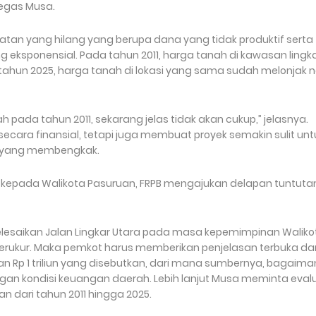
 tegas Musa.
mpatan yang hilang yang berupa dana yang tidak produktif serta
g eksponensial. Pada tahun 2011, harga tanah di kawasan lingk
ahun 2025, harga tanah di lokasi yang sama sudah melonjak n
 pada tahun 2011, sekarang jelas tidak akan cukup,” jelasnya.
secara finansial, tetapi juga membuat proyek semakin sulit unt
ik yang membengkak.
 kepada Walikota Pasuruan, FRPB mengajukan delapan tuntuta
esaikan Jalan Lingkar Utara pada masa kepemimpinan Waliko
terukur. Maka pemkot harus memberikan penjelasan terbuka da
an Rp 1 triliun yang disebutkan, dari mana sumbernya, bagaim
n kondisi keuangan daerah. Lebih lanjut Musa meminta eval
dari tahun 2011 hingga 2025.