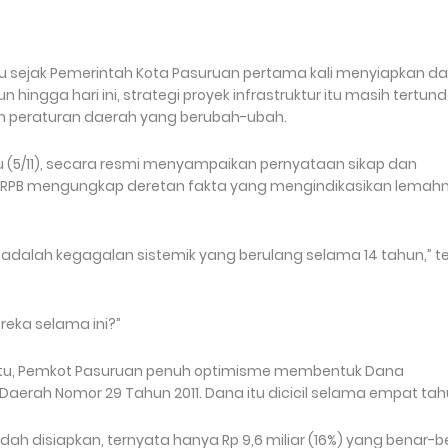
lu sejak Pemerintah Kota Pasuruan pertama kali menyiapkan d
hingga hari ini, strategi proyek infrastruktur itu masih tertun
an peraturan daerah yang berubah-ubah.
abu (5/11), secara resmi menyampaikan pernyataan sikap dan
 FRPB mengungkap deretan fakta yang mengindikasikan lemah
Ini adalah kegagalan sistemik yang berulang selama 14 tahun,” 
eka selama ini?”
at itu, Pemkot Pasuruan penuh optimisme membentuk Dana
Daerah Nomor 29 Tahun 2011. Dana itu dicicil selama empat tah
dah disiapkan, ternyata hanya Rp 9,6 miliar (16%) yang benar-b