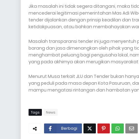
Jika masalah ini tidak segera ditangani, maka tid
mencederai legitimasi pemerintahan Mas Adi Wi
tender dijalankan dengan prinsip keadilan dan tr
ketidakpuasan, atau bahkan membahayakan war
Masalah transparansi tender ini juga menyentuh p
barang dan jasa dimenangkan oleh pihak yang tid
menghambat peluang bagi pengusaha lokal, namu
yang pada akhirnya akan merugikan masyarakat 
Menurut Musa terkait JLU dan Tender bukan hanya
yang peduli pada masa depan Kota Pasuruan, dan
mampu mengatasi rintangan dan hambatan yan
Tags
News
Berbagi