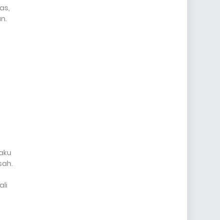
as,
n.
aku
sah.
ali