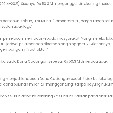
2014-2021). Sisanya, Rp 50,3 M menganggur di rekening khusus
 bertahun-tahun, ujar Musa. “Sementara itu, harga tanah teru
 sudah tidak lagi.”
ikan penjelasan memadai kepada masyarakat. Yang mereka lak
017, jadwal pelaksanaan diperpanjang hingga 2021. Alasannya
gembangan infrastruktur.”
ika saldo Dana Cadangan sebesar Rp 50,3 M di neraca tidak
1 yang menjadi landasan Dana Cadangan sudah tidak berlaku lag
a, dana puluhan miliar itu “menggantung” tanpa payung hukum
an seluruh dana ke Rekening Kas Umum Daerah pada akhir ta