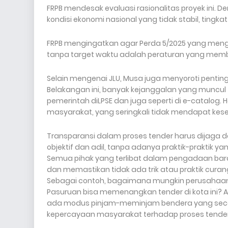
FRPB mendesak evaluasi rasionalitas proyek ini.
kondisi ekonomi nasional yang tidak stabil, tingka
FRPB mengingatkan agar Perda 5/2025 yang mengh
tanpa target waktu adalah peraturan yang memb
Selain mengenai JLU, Musa juga menyoroti pentin
Belakangan ini, banyak kejanggalan yang muncul 
pemerintah diLPSE dan juga seperti di e-catalog. 
masyarakat, yang seringkali tidak mendapat kes
Transparansi dalam proses tender harus dijaga d
objektif dan adil, tanpa adanya praktik-praktik 
Semua pihak yang terlibat dalam pengadaan bar
dan memastikan tidak ada trik atau praktik cura
Sebagai contoh, bagaimana mungkin perusahaan y
Pasuruan bisa memenangkan tender di kota ini? Ap
ada modus pinjam-meminjam bendera yang secara 
kepercayaan masyarakat terhadap proses tender