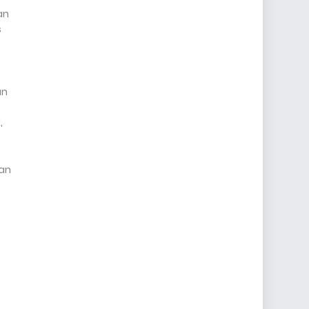
an
s
an
,
uan