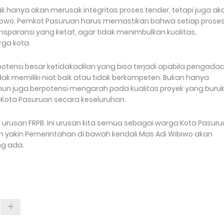
ak hanya akan merusak integritas proses tender, tetapi juga ak
bowo. Pemkot Pasuruan harus memastikan bahwa setiap prose
ansparansi yang ketat, agar tidak menimbulkan kualitas,
ga kota.
otensi besar ketidakadilan yang bisa terjadi apabila pengada
ak memiliki niat baik atau tidak berkompeten. Bukan hanya
n juga berpotensi mengarah pada kualitas proyek yang buruk
Kota Pasuruan secara keseluruhan.
 urusan FRPB. Ini urusan kita semua sebagai warga Kota Pasur
 yakin Pemerintahan di bawah kendali Mas Adi Wibiwo akan
g ada.