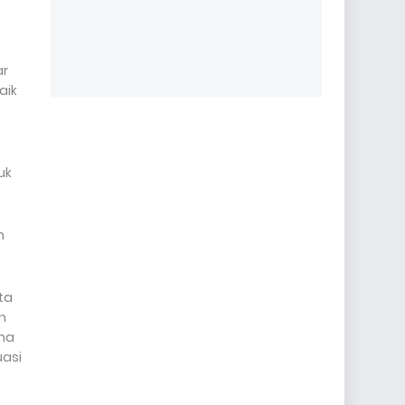
ar
aik
uk
n
ta
n
ana
uasi