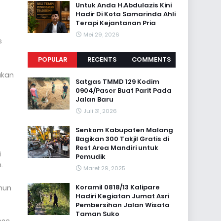
Untuk Anda H.Abdulazis Kini
Hadir Di Kota Samarinda Ahli
Terapi Kejantanan Pria
Mei 29, 2026
s
POPULAR
RECENTS
COMMENTS
ukan
Satgas TMMD 129 Kodim
0904/Paser Buat Parit Pada
Jalan Baru
Juli 31, 2026
Senkom Kabupaten Malang
Bagikan 300 Takjil Gratis di
Rest Area Mandiri untuk
i
Pemudik
.
Maret 29, 2025
Koramil 0818/13 Kalipare
hun
Hadiri Kegiatan Jumat Asri
Pembersihan Jalan Wisata
Taman Suko