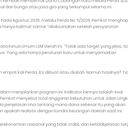
mkot kembali membentuk Dana Cadangan baru melalui Perda 3/2
sal dari bunga atau jasa giro yang terkumpul selama ini. .
. Pada Agustus 2025, melalui Perda No. 5/2025, Pemkot mengha
sa hanya kalimat samar “dilaksanakan setelah persyaratan
ta Ketua Umum LSM Gerah ini. “Tidak ada target yang jelas, ti
serius. Yang ada hanya peraturan baru untuk menyamarkan
ah empat kali Perda JLU dibuat atau diubah. Namun hasilnya? Ti
lam menjalankan program ini. Indikator lainnya adalah soal
Pemkot menyebut total anggaran kebutuhan untuk Jalan Lingk
ada penjelasan rinci tentang mana dana sebesar itu yang akan
apakah realistis dengan kondisi keuangan daerah saat ini.
erekonomian nasional yang tidak stabil, dan ketidakjelasan tar