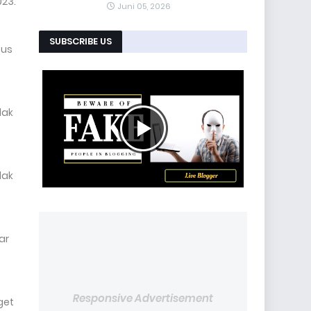
023.
Juni 05, 2026
SUBSCRIBE US
pus
dak
dak
ar
Responsive Advertisement
get