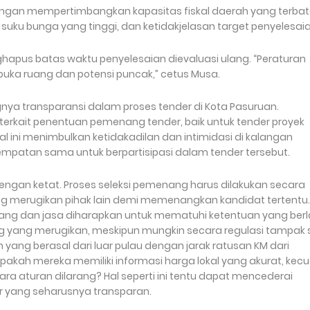
 Dengan mempertimbangkan kapasitas fiskal daerah yang terbat
t suku bunga yang tinggi, dan ketidakjelasan target penyelesaia
apus batas waktu penyelesaian dievaluasi ulang. “Peraturan
uka ruang dan potensi puncak,” cetus Musa.
gnya transparansi dalam proses tender di Kota Pasuruan.
terkait penentuan pemenang tender, baik untuk tender proyek
Hal ini menimbulkan ketidakadilan dan intimidasi di kalangan
empatan sama untuk berpartisipasi dalam tender tersebut.
engan ketat. Proses seleksi pemenang harus dilakukan secara
yang merugikan pihak lain demi memenangkan kandidat tertentu.
ang dan jasa diharapkan untuk mematuhi ketentuan yang berl
ng yang merugikan, meskipun mungkin secara regulasi tampak 
ang berasal dari luar pulau dengan jarak ratusan KM dari
akah mereka memiliki informasi harga lokal yang akurat, kecu
aturan dilarang? Hal seperti ini tentu dapat mencederai
 yang seharusnya transparan.