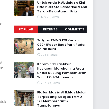
Untuk Anda H.Abdulazis Kini
Hadir Di Kota Samarinda Ahli
Terapi Kejantanan Pria
Mei 29, 2026
u-
POPULAR
RECENTS
COMMENTS
Satgas TMMD 129 Kodim
0904/Paser Buat Parit Pada
Jalan Baru
Juli 31, 2026
18
Korem 083 Pastikan
an
Kesiapan Marshalling Area
untuk Dukung Pembentukan
Yonif TP di Situbondo
Juni 24, 2026
Plafon Masjid Al Ikhlas Mulai
Terpasang, Satgas TMMD
129 Mempercantik
ntuk
Tampilannya