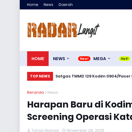
Home
News
Daerah
HOME
NEWS
MEGA
Satgas TMMD 129 Kodim 0904/Paser B
TOP NEWS
Beranda
News
Harapan Baru di Kodim
Screening Operasi Kat
Tatag Gianyar
November 28, 2025