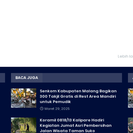
Lebih l
BACA JUGA
Senkom Kabupaten Malang Bagikan
300 Takjil Gratis di Rest Area Mandiri
untuk Pemudik
Maret 29, 2025
Koramil 0818/13 Kalipare Hadiri
Kegiatan Jumat Asri Pembersihan
Jalan Wisata Taman Suko