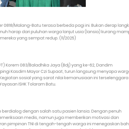
er 0818/Malang-Batu terasa berbeda pagi ini. Bukan derap lang
nuh harap dari puluhan warga lanjut usia (lansia) kurang mam
mereka yang sempat redup. (11/2025)
T) Korem 083/Baladhika Jaya (Bdj) yang ke-62, Dandim
ampingi Kasdim Mayor Czi Supaat, turun langsung menyapa war
Kegiatan sosial yang sarat nilai kemanusiaan ini terselenggara
 Yayasan ISHK Tolaram Batu.
 berdialog dengan salah satu pasien lansia. Dengan penuh
pemeriksaan medis, namun juga memberikan motivasi dan
ran pimpinan TNI di tengah-tengah warga ini menegaskan ba