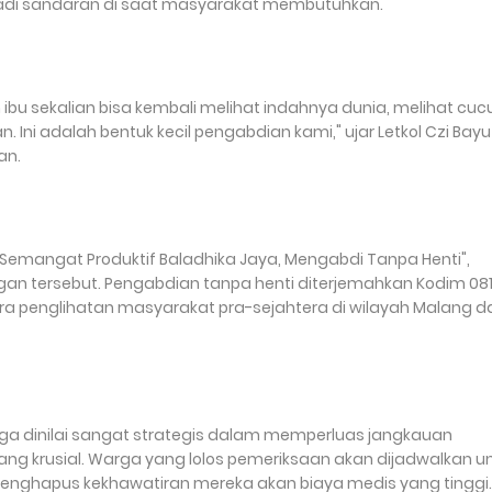
njadi sandaran di saat masyarakat membutuhkan.
 ibu sekalian bisa kembali melihat indahnya dunia, melihat cuc
Ini adalah bentuk kecil pengabdian kami," ujar Letkol Czi Bayu
an.
Semangat Produktif Baladhika Jaya, Mengabdi Tanpa Henti",
ogan tersebut. Pengabdian tanpa henti diterjemahkan Kodim 08
ra penglihatan masyarakat pra-sejahtera di wilayah Malang d
ga dinilai sangat strategis dalam memperluas jangkauan
ang krusial. Warga yang lolos pemeriksaan akan dijadwalkan u
enghapus kekhawatiran mereka akan biaya medis yang tinggi.