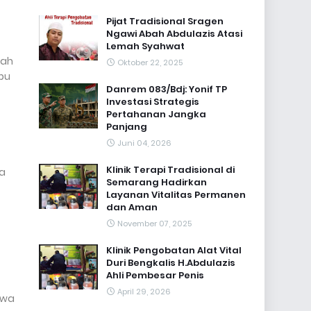
Pijat Tradisional Sragen
Ngawi Abah Abdulazis Atasi
Lemah Syahwat
kah
Oktober 22, 2025
pu
Danrem 083/Bdj: Yonif TP
Investasi Strategis
Pertahanan Jangka
Panjang
Juni 04, 2026
Klinik Terapi Tradisional di
ga
Semarang Hadirkan
Layanan Vitalitas Permanen
dan Aman
November 07, 2025
Klinik Pengobatan Alat Vital
Duri Bengkalis H.Abdulazis
Ahli Pembesar Penis
April 29, 2026
hwa