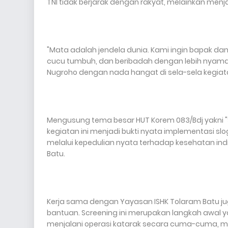
TNI tidak berjarak dengan rakyat, melainkan me
"Mata adalah jendela dunia. Kami ingin bapak dan
cucu tumbuh, dan beribadah dengan lebih nyaman. 
Nugroho dengan nada hangat di sela-sela kegiat
Mengusung tema besar HUT Korem 083/Bdj yakni "
kegiatan ini menjadi bukti nyata implementasi sl
melalui kepedulian nyata terhadap kesehatan ind
Batu.
Kerja sama dengan Yayasan ISHK Tolaram Batu ju
bantuan. Screening ini merupakan langkah awal y
menjalani operasi katarak secara cuma-cuma, m