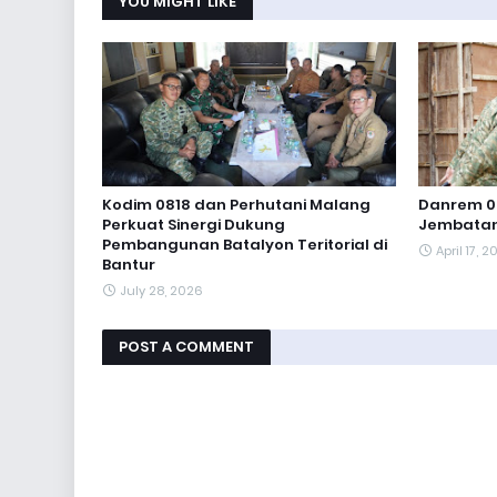
YOU MIGHT LIKE
Kodim 0818 dan Perhutani Malang
Danrem 0
Perkuat Sinergi Dukung
Jembatan
Pembangunan Batalyon Teritorial di
April 17, 
Bantur
July 28, 2026
POST A COMMENT