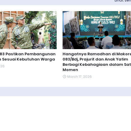
Lihat s
83 Pastikan Pembangunan
Hangatnya Ramadhan di Mako
 Sesuai Kebutuhan Warga
083/Bdj, Prajurit dan Anak Yatim
Berbagi Kebahagiaan dalam Sa
2026
Momen
March 17, 2026