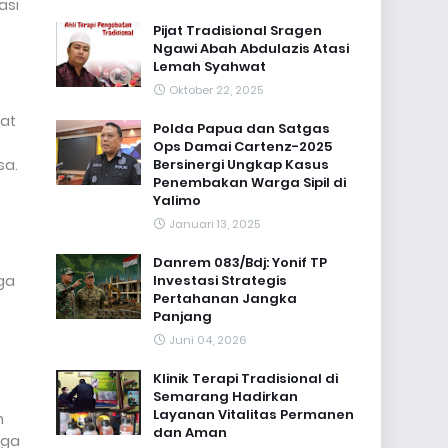
asi
Pijat Tradisional Sragen
Ngawi Abah Abdulazis Atasi
Lemah Syahwat
Oktober 22, 2025
kat
Polda Papua dan Satgas
Ops Damai Cartenz-2025
sa.
Bersinergi Ungkap Kasus
Penembakan Warga Sipil di
Yalimo
Januari 13, 2025
Danrem 083/Bdj: Yonif TP
aga
Investasi Strategis
Pertahanan Jangka
Panjang
Juni 04, 2026
Klinik Terapi Tradisional di
Semarang Hadirkan
Layanan Vitalitas Permanen
h
dan Aman
uga