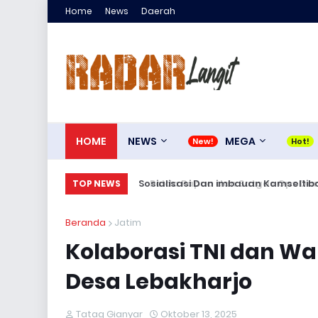
Home
News
Daerah
HOME
NEWS
MEGA
Sosialisasi Dan imbauan Kamseltibca
TOP NEWS
Beranda
Jatim
Kolaborasi TNI dan 
Desa Lebakharjo
Tatag Gianyar
Oktober 13, 2025