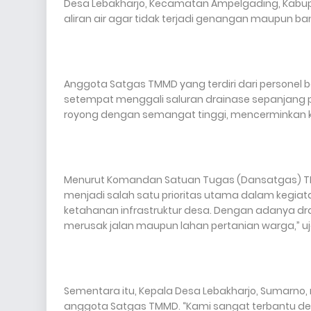
Desa Lebakharjo, Kecamatan Ampelgading, Kabupa
aliran air agar tidak terjadi genangan maupun banj
Anggota Satgas TMMD yang terdiri dari persone
setempat menggali saluran drainase sepanjang p
royong dengan semangat tinggi, mencerminkan
Menurut Komandan Satuan Tugas (Dansatgas) TMM
menjadi salah satu prioritas utama dalam kegiatan
ketahanan infrastruktur desa. Dengan adanya drai
merusak jalan maupun lahan pertanian warga,” uj
Sementara itu, Kepala Desa Lebakharjo, Sumarno,
anggota Satgas TMMD. “Kami sangat terbantu denga