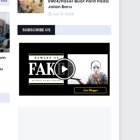
emua
0904/Paser Buat Parit Pada
Jalan Baru
Juli 31, 2026
SUBSCRIBE US
rem
tu