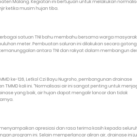
ten Malang. Kegiatan ini bertujuan untuk melakukan normalis
ir ketika musim hujan tiba.
l berbagai satuan TNI bahu membahu bersama warga masyara
uluhan meter. Pembuatan saluran ini dilakukan secara gotong
 kemanunggalan antara TNI dan rakyat dalam membangun de
D ke-126, Letkol Czi Bayu Nugroho, pembangunan drainase
 TMMD kali ini. “Normalisasi air ini sangat penting untuk menj
nase yang baik, air hujan dapat mengalir lancar dan tidak
arnya.
 menyampaikan apresiasi dan rasa terima kasih kepada seluru
n program ini. Selain memperlancar aliran air, drainase ini j