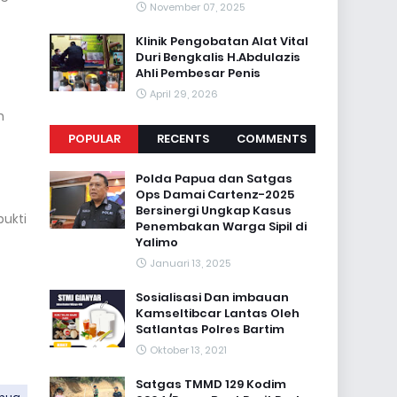
November 07, 2025
Klinik Pengobatan Alat Vital
Duri Bengkalis H.Abdulazis
Ahli Pembesar Penis
April 29, 2026
n
POPULAR
RECENTS
COMMENTS
Polda Papua dan Satgas
Ops Damai Cartenz-2025
Bersinergi Ungkap Kasus
ukti
Penembakan Warga Sipil di
Yalimo
Januari 13, 2025
Sosialisasi Dan imbauan
Kamseltibcar Lantas Oleh
Satlantas Polres Bartim
Oktober 13, 2021
Satgas TMMD 129 Kodim