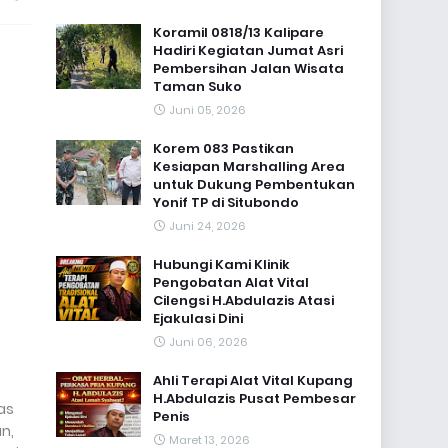
Koramil 0818/13 Kalipare
Hadiri Kegiatan Jumat Asri
Pembersihan Jalan Wisata
Taman Suko
Juni 05, 2026
Korem 083 Pastikan
Kesiapan Marshalling Area
untuk Dukung Pembentukan
Yonif TP di Situbondo
Juni 24, 2026
Hubungi Kami Klinik
Pengobatan Alat Vital
Cilengsi H.Abdulazis Atasi
Ejakulasi Dini
Juni 06, 2026
Ahli Terapi Alat Vital Kupang
H.Abdulazis Pusat Pembesar
as
Penis
n,
Maret 13, 2026