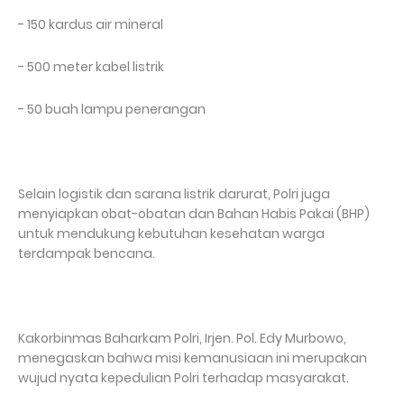
- 150 kardus air mineral
- 500 meter kabel listrik
- 50 buah lampu penerangan
Selain logistik dan sarana listrik darurat, Polri juga
menyiapkan obat-obatan dan Bahan Habis Pakai (BHP)
untuk mendukung kebutuhan kesehatan warga
terdampak bencana.
Kakorbinmas Baharkam Polri, Irjen. Pol. Edy Murbowo,
menegaskan bahwa misi kemanusiaan ini merupakan
wujud nyata kepedulian Polri terhadap masyarakat.