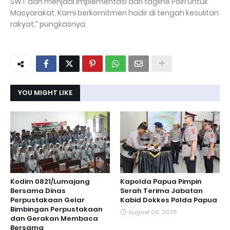
SWT dan menjadi implementasi dari tagline Polri untuk
Masyarakat. Kami berkomitmen hadir di tengah kesulitan
rakyat,” pungkasnya.
YOU MIGHT LIKE
Kodim 0821/Lumajang
Kapolda Papua Pimpin
Bersama Dinas
Serah Terima Jabatan
Perpustakaan Gelar
Kabid Dokkes Polda Papua
Bimbingan Perpustakaan
August 06, 2026
dan Gerakan Membaca
Bersama