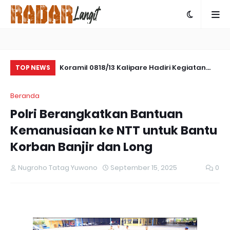
Koramil 0818/13 Kalipare Hadiri Kegiatan
Korem 083 Pastikan Kesiapan Marshalling
Be
TOP NEWS
Jumat Asri Pembersihan Jalan Wisata
Area untuk Dukung Pembentukan Yonif TP
Beranda
Taman Suko
di Situbondo
Polri Berangkatkan Bantuan
Kemanusiaan ke NTT untuk Bantu
Korban Banjir dan Long
Nugroho Tatag Yuwono
September 15, 2025
0