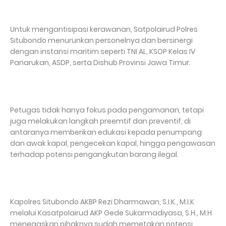
Untuk mengantisipasi kerawanan, Satpolairud Polres
Situbondo menurunkan personelnya dan bersinergi
dengan instansi maritim seperti TNI AL, KSOP Kelas IV
Panarukan, ASDP, serta Dishub Provinsi Jawa Timur.
Petugas tidak hanya fokus pada pengamanan, tetapi
juga melakukan langkah preemtif dan preventif, di
antaranya memberikan edukasi kepada penumpang
dan awak kapal, pengecekan kapal, hingga pengawasan
terhadap potensi pengangkutan barang ilegal.
Kapolres Situbondo AKBP Rezi Dharmawan, S.I.K., M.I.K
melalui Kasatpolairud AKP Gede Sukarmadiyasa, S.H., M.H
menegaskan pihaknya sudah memetakan potensi