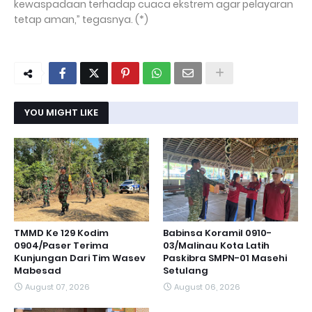
kewaspadaan terhadap cuaca ekstrem agar pelayaran
tetap aman,” tegasnya. (*)
YOU MIGHT LIKE
TMMD Ke 129 Kodim
Babinsa Koramil 0910-
0904/Paser Terima
03/Malinau Kota Latih
Kunjungan Dari Tim Wasev
Paskibra SMPN-01 Masehi
Mabesad
Setulang
August 07, 2026
August 06, 2026