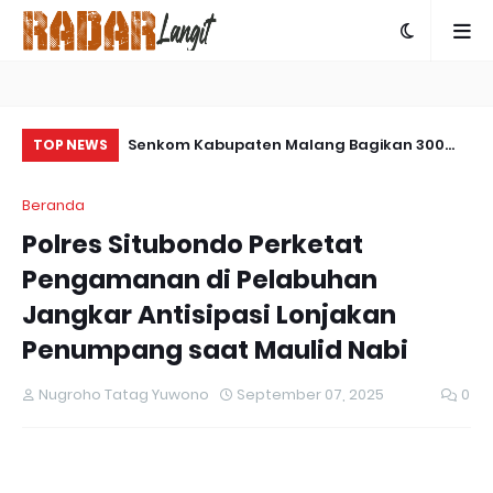
04/Paser Buat
Senkom Kabupaten Malang Bagikan 300
Ko
TOP NEWS
Takjil Gratis di Rest Area Mandiri untuk
Pe
Beranda
Pemudik
Pe
Polres Situbondo Perketat
Be
Pengamanan di Pelabuhan
Jangkar Antisipasi Lonjakan
Penumpang saat Maulid Nabi
Nugroho Tatag Yuwono
September 07, 2025
0