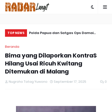
 Bagikan 300
Polda Papua dan Satgas Ops Damai
So
TOP NEWS
andiri untuk
Cartenz-2025 Bersinergi Ungkap Kasus
La
Beranda
Penembakan Warga Sipil di Yalimo
Bima yang Dilaporkan KontraS
Hilang Usai Ricuh Kwitang
Ditemukan di Malang
Nugroho Tatag Yuwono
September 17, 2025
0