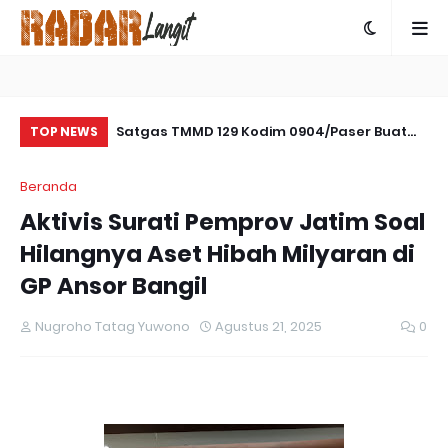
amseltibcar
Satgas TMMD 129 Kodim 0904/Paser Buat
Se
TOP NEWS
es Bartim
Parit Pada Jalan Baru
Ta
Beranda
Pe
Aktivis Surati Pemprov Jatim Soal
Hilangnya Aset Hibah Milyaran di
GP Ansor Bangil
Nugroho Tatag Yuwono
Agustus 21, 2025
0