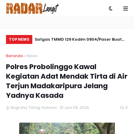
amseltibcar
Satgas TMMD 129 Kodim 0904/Paser Buat
Se
TOP NEWS
es Bartim
Parit Pada Jalan Baru
Ta
Beranda
News
Pe
Polres Probolinggo Kawal
Kegiatan Adat Mendak Tirta di Air
Terjun Madakaripura Jelang
Yadnya Kasada
Nugroho Tatag Yuwono
Juni 09, 2025
0