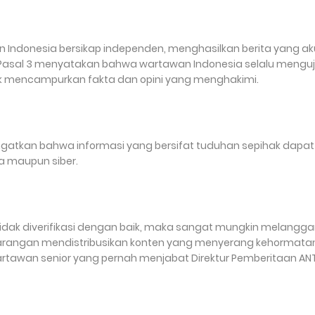
 Indonesia bersikap independen, menghasilkan berita yang ak
n Pasal 3 menyatakan bahwa wartawan Indonesia selalu menguj
ak mencampurkan fakta dan opini yang menghakimi.
gingatkan bahwa informasi yang bersifat tuduhan sepihak dapat
a maupun siber.
u tidak diverifikasi dengan baik, maka sangat mungkin melangga
g larangan mendistribusikan konten yang menyerang kehormata
 wartawan senior yang pernah menjabat Direktur Pemberitaan A