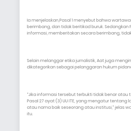
Ia menjelaskan,Pasal 1 menyebut bahwa wartawan
berimbang, dan tidak beritikad buruk. Sedangka
informasi, memberitakan secara berimbang, tid
Selain melanggar etika jurnalistik, Aat juga men
dikategorikan sebagai pelanggaran hukum pidan
“Jika informasi tersebut terbukti tidak benar ata
Pasal 27 ayat (3) UU ITE, yang mengatur tentan
atau nama baik seseorang atau institusi,” jelas
itu.