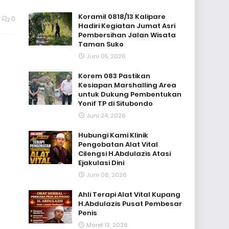
Koramil 0818/13 Kalipare
0
Hadiri Kegiatan Jumat Asri
Pembersihan Jalan Wisata
Taman Suko
Juni 05, 2026
Korem 083 Pastikan
Kesiapan Marshalling Area
untuk Dukung Pembentukan
Yonif TP di Situbondo
Juni 24, 2026
Hubungi Kami Klinik
Pengobatan Alat Vital
Cilengsi H.Abdulazis Atasi
Ejakulasi Dini
Juni 06, 2026
Ahli Terapi Alat Vital Kupang
H.Abdulazis Pusat Pembesar
Penis
Maret 13, 2026