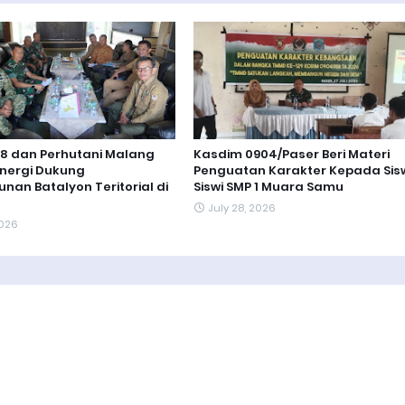
8 dan Perhutani Malang
Kasdim 0904/Paser Beri Materi
inergi Dukung
Penguatan Karakter Kepada Sis
an Batalyon Teritorial di
Siswi SMP 1 Muara Samu
July 28, 2026
2026