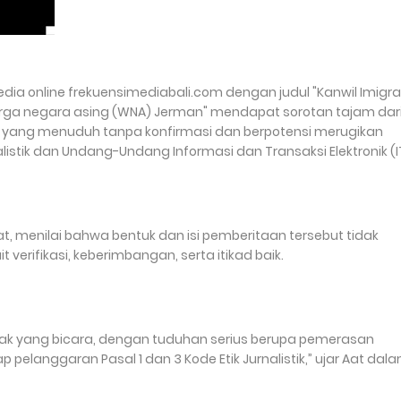
edia online frekuensimediabali.com dengan judul "Kanwil Imigra
ga negara asing (WNA) Jerman" mendapat sorotan tajam dar
ita yang menuduh tanpa konfirmasi dan berpotensi merugikan
nalistik dan Undang-Undang Informasi dan Transaksi Elektronik (I
t, menilai bahwa bentuk dan isi pemberitaan tersebut tidak
t verifikasi, keberimbangan, serta itikad baik.
 pihak yang bicara, dengan tuduhan serius berupa pemerasan
p pelanggaran Pasal 1 dan 3 Kode Etik Jurnalistik,” ujar Aat dal