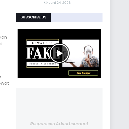
Juni 24, 2026
SUBSCRIBE US
kan
si
n
ewat
Responsive Advertisement