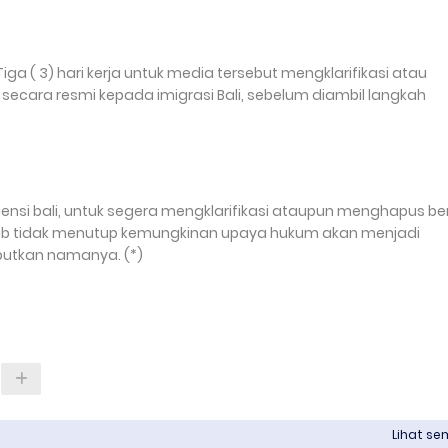
ga ( 3) hari kerja untuk media tersebut mengklarifikasi atau
ecara resmi kepada imigrasi Bali, sebelum diambil langkah
uensi bali, untuk segera mengklarifikasi ataupun menghapus be
bab tidak menutup kemungkinan upaya hukum akan menjadi
ebutkan namanya. (*)
Lihat s