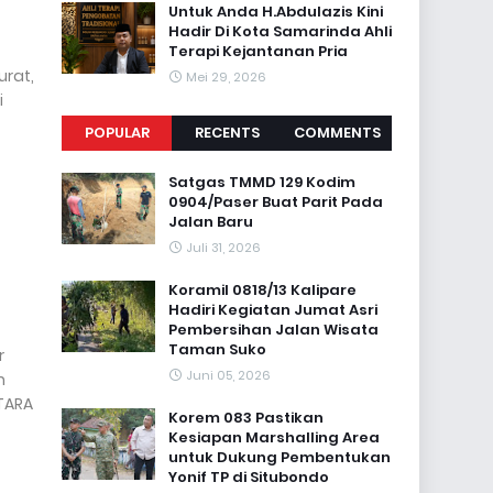
Untuk Anda H.Abdulazis Kini
Hadir Di Kota Samarinda Ahli
Terapi Kejantanan Pria
urat,
Mei 29, 2026
i
POPULAR
RECENTS
COMMENTS
Satgas TMMD 129 Kodim
0904/Paser Buat Parit Pada
Jalan Baru
Juli 31, 2026
Koramil 0818/13 Kalipare
Hadiri Kegiatan Jumat Asri
Pembersihan Jalan Wisata
Taman Suko
r
Juni 05, 2026
n
NTARA
Korem 083 Pastikan
Kesiapan Marshalling Area
untuk Dukung Pembentukan
Yonif TP di Situbondo