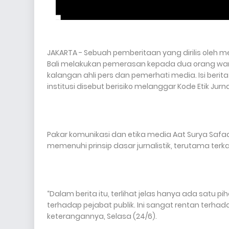
JAKARTA - Sebuah pemberitaan yang dirilis oleh m
Bali melakukan pemerasan kepada dua orang war
kalangan ahli pers dan pemerhati media. Isi ber
institusi disebut berisiko melanggar Kode Etik Jur
Pakar komunikasi dan etika media Aat Surya Safaa
memenuhi prinsip dasar jurnalistik, terutama terkai
“Dalam berita itu, terlihat jelas hanya ada satu
terhadap pejabat publik. Ini sangat rentan terhada
keterangannya, Selasa (24/6).