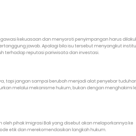
awasi kekuasaan dan menyoroti penyimpangan harus dilaku
ertanggung jawab. Apalagi bila isu tersebut menyangkut institu
uh terhadap reputasi pariwisata dan investasi.
lnya, tapi jangan sampai berubah menjadi alat penyebar tuduha
lurkan melalui mekanisme hukum, bukan dengan menghakimi l
n oleh pihak Imigrasi Bali yang disebut akan melaporkannya ke
kode etik dan merekomendasikan langkah hukum.