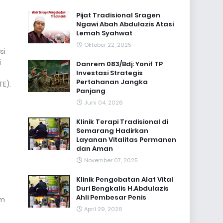
Pijat Tradisional Sragen
Ngawi Abah Abdulazis Atasi
Lemah Syahwat
Oktober 22, 2025
si
i
Danrem 083/Bdj: Yonif TP
Investasi Strategis
Pertahanan Jangka
TE).
Panjang
Juni 04, 2026
Klinik Terapi Tradisional di
Semarang Hadirkan
Layanan Vitalitas Permanen
dan Aman
November 07, 2025
Klinik Pengobatan Alat Vital
Duri Bengkalis H.Abdulazis
Ahli Pembesar Penis
am
April 29, 2026