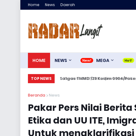
Home
News
Daerah
HOME
NEWS
MEGA
Koramil 0818/13 Kalipare Hadiri Ke
TOP NEWS
Beranda
News
Pakar Pers Nilai Berita
Etika dan UU ITE, Imigr
Untuk mengklarifikasi