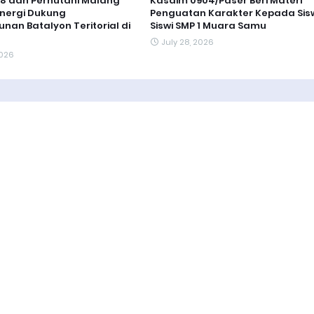
8 dan Perhutani Malang
Kasdim 0904/Paser Beri Materi
inergi Dukung
Penguatan Karakter Kepada Sis
an Batalyon Teritorial di
Siswi SMP 1 Muara Samu
July 28, 2026
2026