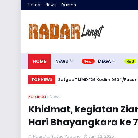
Home
News
Daerah
HOME
NEWS
MEGA
Satgas TMMD 129 Kodim 0904/Paser B
TOP NEWS
Beranda
News
Khidmat, kegiatan Zia
Hari Bhayangkara ke 
Nugroho Tatag Yuwono
Juni 22, 2025