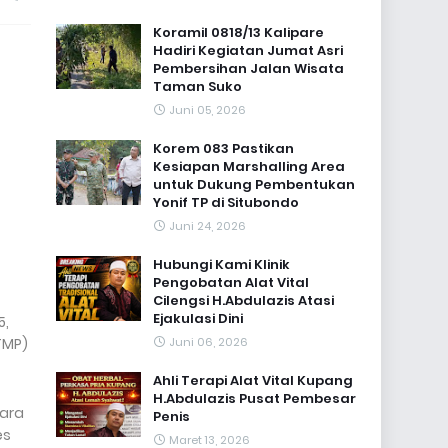
Koramil 0818/13 Kalipare
Hadiri Kegiatan Jumat Asri
Pembersihan Jalan Wisata
Taman Suko
Juni 05, 2026
Korem 083 Pastikan
Kesiapan Marshalling Area
untuk Dukung Pembentukan
Yonif TP di Situbondo
Juni 24, 2026
Hubungi Kami Klinik
Pengobatan Alat Vital
Cilengsi H.Abdulazis Atasi
Ejakulasi Dini
5,
TMP)
Juni 06, 2026
Ahli Terapi Alat Vital Kupang
H.Abdulazis Pusat Pembesar
cara
Penis
es
Maret 13, 2026