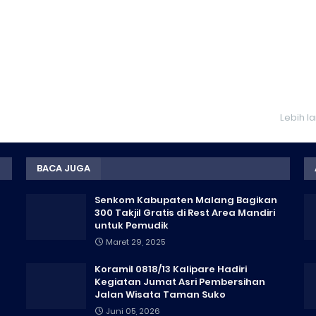
Lebih l
BACA JUGA
Senkom Kabupaten Malang Bagikan
300 Takjil Gratis di Rest Area Mandiri
untuk Pemudik
Maret 29, 2025
Koramil 0818/13 Kalipare Hadiri
Kegiatan Jumat Asri Pembersihan
Jalan Wisata Taman Suko
Juni 05, 2026