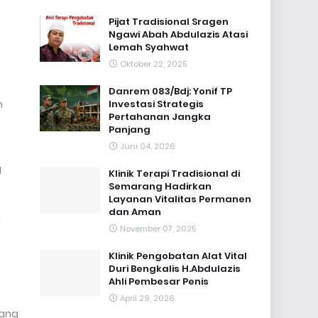
Pijat Tradisional Sragen
Ngawi Abah Abdulazis Atasi
Lemah Syahwat
Oktober 22, 2025
Danrem 083/Bdj: Yonif TP
h
Investasi Strategis
Pertahanan Jangka
Panjang
Juni 04, 2026
g
Klinik Terapi Tradisional di
Semarang Hadirkan
Layanan Vitalitas Permanen
dan Aman
a
November 07, 2025
Klinik Pengobatan Alat Vital
Duri Bengkalis H.Abdulazis
Ahli Pembesar Penis
n
April 29, 2026
yang