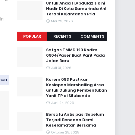
Untuk Anda H.Abdulazis Kini
Hadir Di Kota Samarinda Ahli
Terapi Kejantanan Pria
ri
Mei 29, 2026
POPULAR
RECENTS
COMMENTS
Satgas TMMD 129 Kodim
0904/Paser Buat Parit Pada
Jalan Baru
Juli 31, 2026
Korem 083 Pastikan
emua
Kesiapan Marshalling Area
untuk Dukung Pembentukan
Yonif TP di Situbondo
Juni 24, 2026
Bersatu Antisipasi Sebelum
Terjadi Bencana Demi
Keselamatan Bersama ‎
Oktober 25, 2025