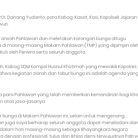
L Danang Yudanto, para Kabag, Kasat, Kasi, Kapolsek Jajaran
uri.
 arwah Pahlawan dan meletakan karangan bunga ditugu
ga di masing-masing Makam Pahlawan (TMP) yang dipimpin ole
uti oleh Perwira serta seluruh anggota.
, Kabag SDM Kompol Husnul Khotimah yang mewakili Kapolres
hwa kegiatan ziarah dan tabur bunga ini adalah agenda yan
 para Pahlawan yang telah memberikan kemandirian bagi kit
n atas jasa-jasanya.
 bunga di Makam Pahlawan ini, selain untuk mengenang,
n juga saya berharap seluruh anggota dapat meneladani da
 dalam hati masing-masing sebagai Bhayangkara Negara
dengan profesional, tulus dan ikhlas demi terwujudnya Polri 