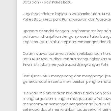
Batu dan PP Polri Polres Batu.
Juga hadir dalam kegiatan Wakapolres Batu KOMPO
Polres Batu serta para Purnawirawan dan Warakaw
Upacara ditandai dengan Penghormatan kepada
pahlawan dilanjutkan dengan prosesi tabur bun
Kapolres Batu selaku Pimpinan Rombongan dan diik
Dalam wawancaranya setelah pelaksanaan Ziarah
Batu AKBP Andi Yudha Pranata mengungkapkan ba
telah rutin dan menjadi tradisi di lingkungan Polri.
Bertujuan untuk mengenang dan menghargai jasa
generasi saat ini serta memberikan penghormata
“Dengan melaksanakan kegiatan ziarah dan tabur
menghargai dan menghormati jasa para Pahlawa
menanamkan semangat pengorbanan jiwa itu di
sehingga dapat menjalankan tugas sehari-harinya 