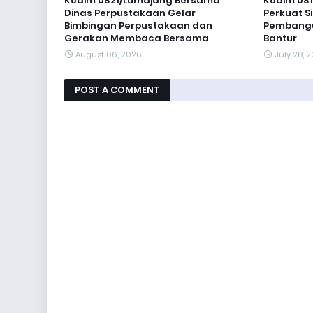
Kodim 0821/Lumajang Bersama
Kodim 081
Dinas Perpustakaan Gelar
Perkuat S
Bimbingan Perpustakaan dan
Pembangun
Gerakan Membaca Bersama
Bantur
August 06, 2026
July 28, 
POST A COMMENT