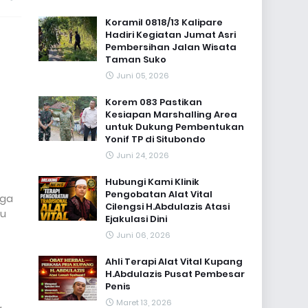
Koramil 0818/13 Kalipare
Hadiri Kegiatan Jumat Asri
Pembersihan Jalan Wisata
Taman Suko
Juni 05, 2026
Korem 083 Pastikan
Kesiapan Marshalling Area
untuk Dukung Pembentukan
Yonif TP di Situbondo
Juni 24, 2026
Hubungi Kami Klinik
Pengobatan Alat Vital
rga
Cilengsi H.Abdulazis Atasi
tu
Ejakulasi Dini
Juni 06, 2026
Ahli Terapi Alat Vital Kupang
H.Abdulazis Pusat Pembesar
Penis
Maret 13, 2026