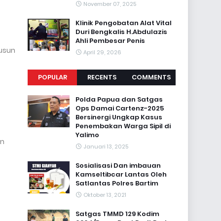
November 07, 2025
Klinik Pengobatan Alat Vital
Duri Bengkalis H.Abdulazis
Ahli Pembesar Penis
Dusun
April 29, 2026
POPULAR
RECENTS
COMMENTS
Polda Papua dan Satgas
Ops Damai Cartenz-2025
Bersinergi Ungkap Kasus
Penembakan Warga Sipil di
Yalimo
in
Januari 13, 2025
Sosialisasi Dan imbauan
Kamseltibcar Lantas Oleh
Satlantas Polres Bartim
Oktober 13, 2021
Satgas TMMD 129 Kodim