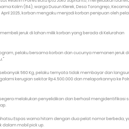
asat Reskrim Polres Batu Iptu Joko Suprianto, menjelaskan bahw
rnama Kolim (84), warga Dusun Klerek, Desa Torongrejo, Kecam
7 April 2025, korban mengaku menjadi korban penipuan oleh pel
mbeli jeruk di lahan milik korban yang berada di Kelurahan
 kilogram, pelaku bersama korban dan cucunya memanen jeruk 
u."
t sebanyak 560 Kg, pelaku ternyata tidak membayar dan langsu
alami kerugian sekitar Rp4.500.000 dan melaporkannya ke Pol
segera melakukan penyelidikan dan berhasil mengidentifikasi s
kap.
Daihatsu Espas warna hitam dengan dua pelat nomor berbeda, y
 dalam mobil pick up.