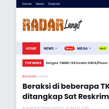
Home
News
Daerah
HOME
NEWS
MEGA
Satgas TMMD 129 Kodim 0904/Paser B
TOP NEWS
Beranda
News
Beraksi di beberapa T
ditangkap Sat Reskrim
Nugroho Tatag Yuwono
Juni 21, 2025