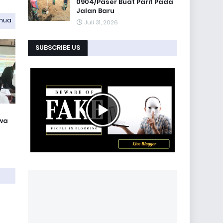
0904/Paser Buat Parit Pada
Jalan Baru
emua
Juli 31, 2026
SUBSCRIBE US
wa