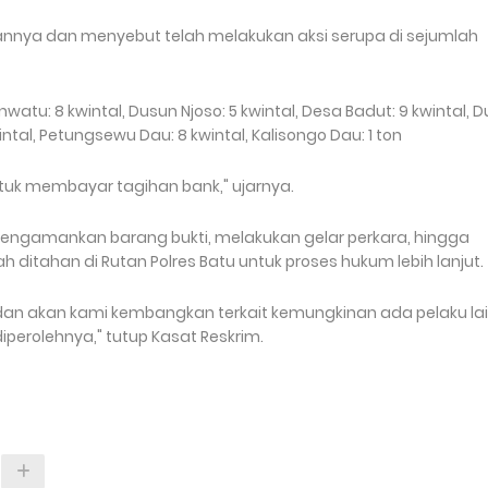
annya dan menyebut telah melakukan aksi serupa di sejumlah
watu: 8 kwintal, Dusun Njoso: 5 kwintal, Desa Badut: 9 kwintal, 
wintal, Petungsewu Dau: 8 kwintal, Kalisongo Dau: 1 ton
untuk membayar tagihan bank," ujarnya.
 mengamankan barang bukti, melakukan gelar perkara, hingga
h ditahan di Rutan Polres Batu untuk proses hukum lebih lanjut.
 dan akan kami kembangkan terkait kemungkinan ada pelaku la
iperolehnya," tutup Kasat Reskrim.