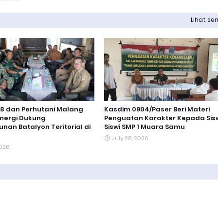
Lihat s
8 dan Perhutani Malang
Kasdim 0904/Paser Beri Materi
inergi Dukung
Penguatan Karakter Kepada Sis
an Batalyon Teritorial di
Siswi SMP 1 Muara Samu
July 28, 2026
2026