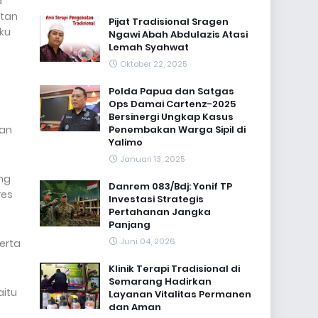
a
atan
Pijat Tradisional Sragen
aku
Ngawi Abah Abdulazis Atasi
Lemah Syahwat
Oktober 22, 2025
Polda Papua dan Satgas
Ops Damai Cartenz-2025
Bersinergi Ungkap Kasus
dan
Penembakan Warga Sipil di
Yalimo
Januari 13, 2025
ng
Danrem 083/Bdj: Yonif TP
res
Investasi Strategis
Pertahanan Jangka
Panjang
Juni 04, 2026
erta
Klinik Terapi Tradisional di
Semarang Hadirkan
aitu
Layanan Vitalitas Permanen
dan Aman