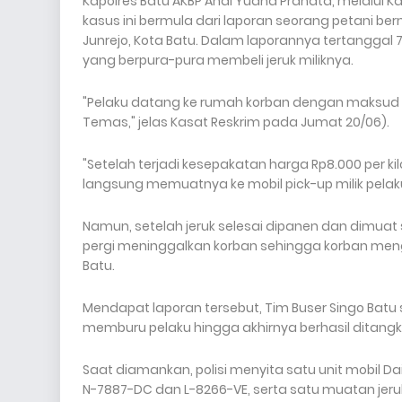
Kapolres Batu AKBP Andi Yudha Pranata, melalui K
kasus ini bermula dari laporan seorang petani be
Junrejo, Kota Batu. Dalam laporannya tertanggal 
yang berpura-pura membeli jeruk miliknya.
"Pelaku datang ke rumah korban dengan maksud me
Temas," jelas Kasat Reskrim pada Jumat 20/06).
"Setelah terjadi kesepakatan harga Rp8.000 per
langsung memuatnya ke mobil pick-up milik pelak
Namun, setelah jeruk selesai dipanen dan dimua
pergi meninggalkan korban sehingga korban meng
Batu.
Mendapat laporan tersebut, Tim Buser Singo Batu 
memburu pelaku hingga akhirnya berhasil ditang
Saat diamankan, polisi menyita satu unit mobil 
N-7887-DC dan L-8266-VE, serta satu muatan jeruk