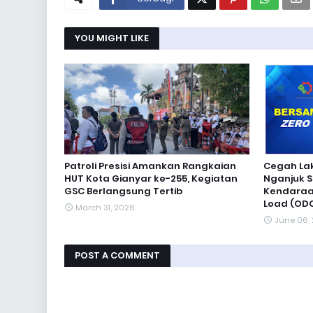
YOU MIGHT LIKE
Patroli Presisi Amankan Rangkaian
Cegah Lak
HUT Kota Gianyar ke-255, Kegiatan
Nganjuk S
GSC Berlangsung Tertib
Kendaraa
Load (OD
March 31, 2026
June 06,
POST A COMMENT