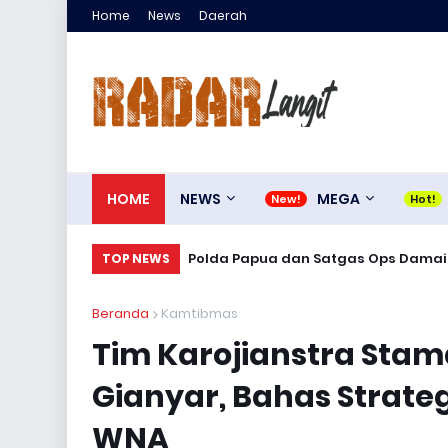
Home
News
Daerah
HOME
NEWS
MEGA
Polda Papua dan Satgas Ops Damai 
TOP NEWS
Beranda
Kamtibmas
Tim Karojianstra Stama
Gianyar, Bahas Strate
WNA