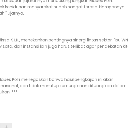
akan kesiapan jajarannya mendukung langkah Mabes Polri.
ek kehidupan masyarakat sudah sangat terasa. Harapannya,
h,” ujarnya.
ssa, S.I.K., menekankan pentingnya sinergi lintas sektor. “Isu W
wisata, dan instansi lain juga harus terlibat agar pendekatan ki
Mabes Polri menegaskan bahwa hasil pengkajian ini akan
at nasional, dan tidak menutup kemungkinan dituangkan dalam
ukan. ***