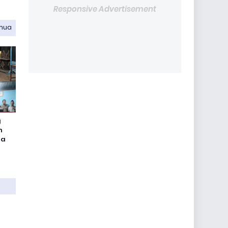
Responsive Advertisement
emua
g
n
ga