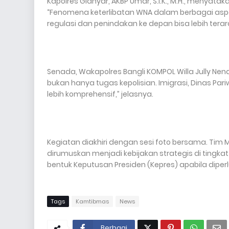
Kapolres Gianyar, AKBP Umar, S.I.K., M.H., menyat
“Fenomena keterlibatan WNA dalam berbagai asp
regulasi dan penindakan ke depan bisa lebih terara
Senada, Wakapolres Bangli KOMPOL Willa Jully Nendi
bukan hanya tugas kepolisian. Imigrasi, Dinas Pari
lebih komprehensif,” jelasnya.
Kegiatan diakhiri dengan sesi foto bersama. Tim 
dirumuskan menjadi kebijakan strategis di tingk
bentuk Keputusan Presiden (Kepres) apabila diperl
Tags
Kamtibmas
News
Berbagi