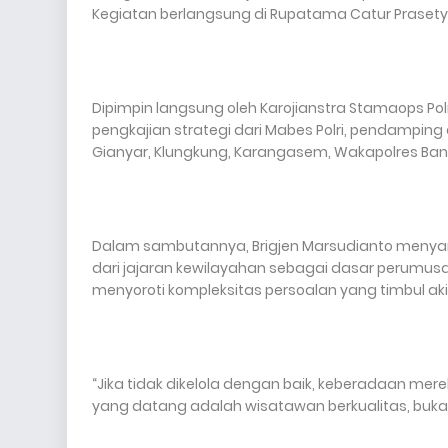
Kegiatan berlangsung di Rupatama Catur Prasetya
Dipimpin langsung oleh Karojianstra Stamaops Polri, Br
pengkajian strategi dari Mabes Polri, pendamping da
Gianyar, Klungkung, Karangasem, Wakapolres Ban
Dalam sambutannya, Brigjen Marsudianto menya
dari jajaran kewilayahan sebagai dasar perumusa
menyoroti kompleksitas persoalan yang timbul aki
“Jika tidak dikelola dengan baik, keberadaan me
yang datang adalah wisatawan berkualitas, buka