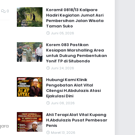
Koramil 0818/13 Kalipare
0
Hadiri Kegiatan Jumat Asri
Pembersihan Jalan Wisata
Taman Suko
Juni 05, 2026
Korem 083 Pastikan
Kesiapan Marshalling Area
untuk Dukung Pembentukan
Yonif TP di Situbondo
Juni 24, 2026
Hubungi Kami Klinik
Pengobatan Alat Vital
Cilengsi H.Abdulazis Atasi
Ejakulasi Dini
Juni 06, 2026
Ahli Terapi Alat Vital Kupang
H.Abdulazis Pusat Pembesar
Penis
gara
Maret 13, 2026