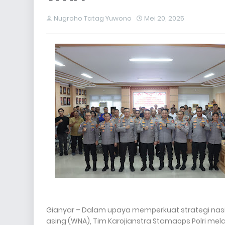
Nugroho Tatag Yuwono
Mei 20, 2025
Gianyar – Dalam upaya memperkuat strategi na
asing (WNA), Tim Karojianstra Stamaops Polri mela