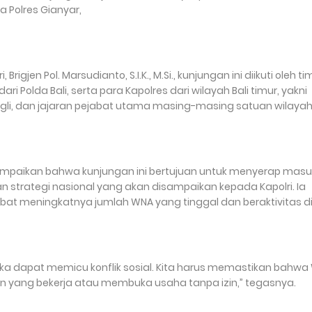
 Polres Gianyar,
igjen Pol. Marsudianto, S.I.K., M.Si., kunjungan ini diikuti oleh ti
ri Polda Bali, serta para Kapolres dari wilayah Bali timur, yakni
gli, dan jajaran pejabat utama masing-masing satuan wilayah
mpaikan bahwa kunjungan ini bertujuan untuk menyerap mas
n strategi nasional yang akan disampaikan kepada Kapolri. Ia
bat meningkatnya jumlah WNA yang tinggal dan beraktivitas di 
reka dapat memicu konflik sosial. Kita harus memastikan bahw
n yang bekerja atau membuka usaha tanpa izin,” tegasnya.