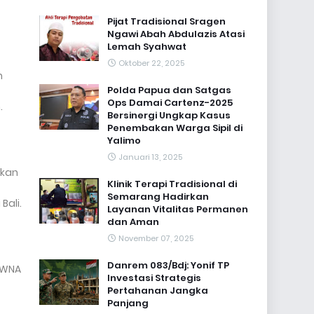
Pijat Tradisional Sragen
Ngawi Abah Abdulazis Atasi
Lemah Syahwat
Oktober 22, 2025
m
Polda Papua dan Satgas
Ops Damai Cartenz-2025
.
Bersinergi Ungkap Kasus
Penembakan Warga Sipil di
Yalimo
Januari 13, 2025
ukan
Klinik Terapi Tradisional di
Semarang Hadirkan
Bali.
Layanan Vitalitas Permanen
dan Aman
November 07, 2025
Danrem 083/Bdj: Yonif TP
a WNA
Investasi Strategis
Pertahanan Jangka
Panjang