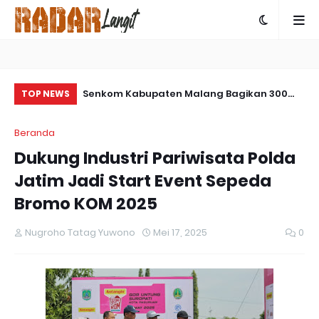
04/Paser Buat
Senkom Kabupaten Malang Bagikan 300
Ko
TOP NEWS
Takjil Gratis di Rest Area Mandiri untuk
Pe
Beranda
Pemudik
Pe
Dukung Industri Pariwisata Polda
Be
Jatim Jadi Start Event Sepeda
Bromo KOM 2025
Nugroho Tatag Yuwono
Mei 17, 2025
0