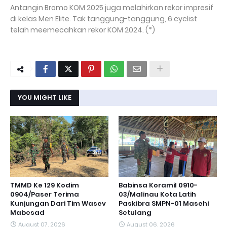
Antangin Bromo KOM 2025 juga melahirkan rekor impresif
di kelas Men Elite. Tak tanggung-tanggung, 6 cyclist
telah meemecahkan rekor KOM 2024. (*)
YOU MIGHT LIKE
TMMD Ke 129 Kodim
Babinsa Koramil 0910-
0904/Paser Terima
03/Malinau Kota Latih
Kunjungan Dari Tim Wasev
Paskibra SMPN-01 Masehi
Mabesad
Setulang
August 07, 2026
August 06, 2026