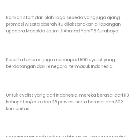
Bahkan start dari olah raga sepeda yang juga ajang
promosi wisata daerah itu dilaksanakan di lapangan
upacara Mapolda Jatim Jl.Ahmad Yani 116 Surabaya.
Peserta tahun ini juga mencapai 1.500 cyclist yang
berdatangan dari 19 negara termasuk Indonesia.
Untuk cyclist yang dari Indonesia, mereka berasal dari 113
kabupaten/kota dan 26 provinsi serta berasal dari 302
komunitas.