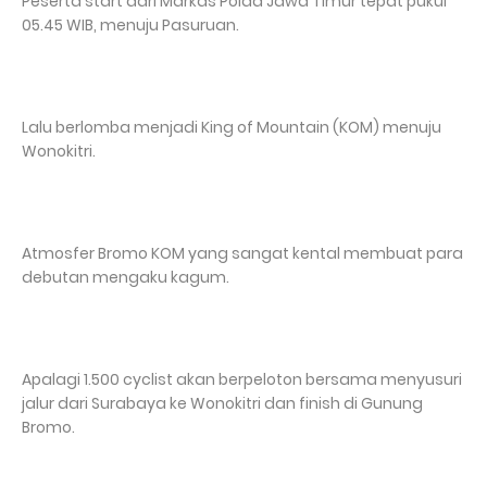
Peserta start dari Markas Polda Jawa Timur tepat pukul
05.45 WIB, menuju Pasuruan.
Lalu berlomba menjadi King of Mountain (KOM) menuju
Wonokitri.
Atmosfer Bromo KOM yang sangat kental membuat para
debutan mengaku kagum.
Apalagi 1.500 cyclist akan berpeloton bersama menyusuri
jalur dari Surabaya ke Wonokitri dan finish di Gunung
Bromo.