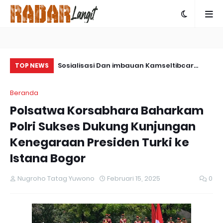
et Pesawat
Sosialisasi Dan imbauan Kamseltibcar
Sa
TOP NEWS
ng Kampung ke
Lantas Oleh Satlantas Polres Bartim
Pa
Beranda
Polsatwa Korsabhara Baharkam
Polri Sukses Dukung Kunjungan
Kenegaraan Presiden Turki ke
Istana Bogor
Nugroho Tatag Yuwono
Februari 15, 2025
0