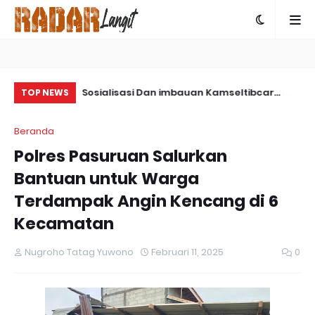
ps Damai
Sosialisasi Dan imbauan Kamseltibcar
Co
TOP NEWS
ngkap Kasus
Lantas Oleh Satlantas Polres Bartim
Be
Beranda
 Yalimo
Da
Polres Pasuruan Salurkan
Bantuan untuk Warga
Terdampak Angin Kencang di 6
Kecamatan
Nugroho Tatag Yuwono
Februari 11, 2025
0