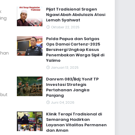
Pijat Tradisional Sragen
k
Ngawi Abah Abdulazis Atasi
ing
Lemah Syahwat
Oktober 22, 2025
Polda Papua dan Satgas
Ops Damai Cartenz-2025
Bersinergi Ungkap Kasus
ihan
Penembakan Warga Sipil di
Yalimo
Januari 13, 2025
Danrem 083/Bdj: Yonif TP
Investasi Strategis
Pertahanan Jangka
ebut
Panjang
Juni 04, 2026
Klinik Terapi Tradisional di
Semarang Hadirkan
Layanan Vitalitas Permanen
dan Aman