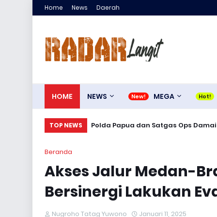
Home
News
Daerah
HOME
NEWS
MEGA
Polda Papua dan Satgas Ops Damai 
TOP NEWS
Beranda
Akses Jalur Medan-Bra
Bersinergi Lakukan Ev
Nugroho Tatag Yuwono
Januari 11, 2025