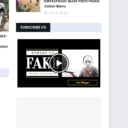
0904/Paser Buat Parit Pada
Jalan Baru
Juli 31, 2026
SUBSCRIBE US
903-
n
alui