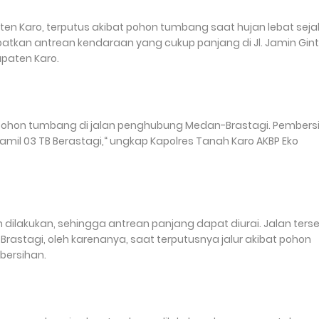
en Karo, terputus akibat pohon tumbang saat hujan lebat seja
batkan antrean kendaraan yang cukup panjang di Jl. Jamin Gint
paten Karo.
si pohon tumbang di jalan penghubung Medan-Brastagi. Pembers
mil 03 TB Berastagi,“ ungkap Kapolres Tanah Karo AKBP Eko
ah dilakukan, sehingga antrean panjang dapat diurai. Jalan ters
stagi, oleh karenanya, saat terputusnya jalur akibat pohon
bersihan.