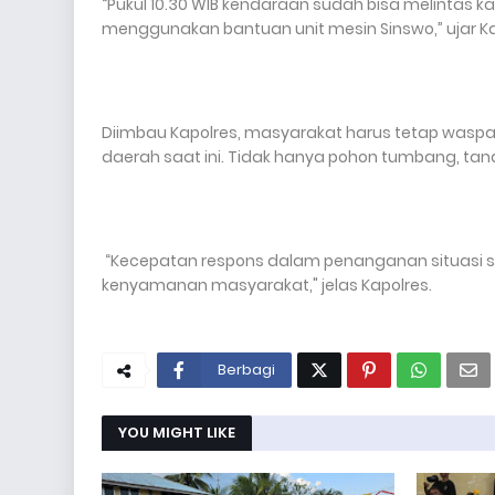
“Pukul 10.30 WIB kendaraan sudah bisa melintas
menggunakan bantuan unit mesin Sinswo,” ujar Ka
Diimbau Kapolres, masyarakat harus tetap wasp
daerah saat ini. Tidak hanya pohon tumbang, tan
“Kecepatan respons dalam penanganan situasi se
kenyamanan masyarakat," jelas Kapolres.
Berbagi
YOU MIGHT LIKE