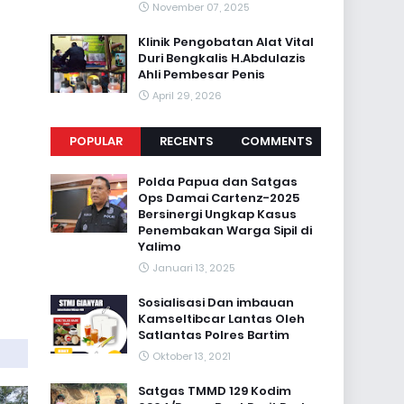
November 07, 2025
Klinik Pengobatan Alat Vital
Duri Bengkalis H.Abdulazis
Ahli Pembesar Penis
April 29, 2026
POPULAR
RECENTS
COMMENTS
Polda Papua dan Satgas
Ops Damai Cartenz-2025
Bersinergi Ungkap Kasus
Penembakan Warga Sipil di
Yalimo
Januari 13, 2025
Sosialisasi Dan imbauan
Kamseltibcar Lantas Oleh
Satlantas Polres Bartim
Oktober 13, 2021
Satgas TMMD 129 Kodim