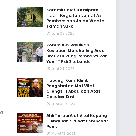
Koramil 0818/13 Kalipare
Hadiri Kegiatan Jumat Asri
Pembersihan Jalan Wisata
Taman Suko
Juni 05, 2026
Korem 083 Pastikan
Kesiapan Marshalling Area
untuk Dukung Pembentukan
Yonif TP di Situbondo
Juni 24, 2026
Hubungi Kami Klinik
Pengobatan Alat Vital
Cilengsi H.Abdulazis Atasi
Ejakulasi Dini
Juni 06, 2026
ra
Ahli Terapi Alat Vital Kupang
H.Abdulazis Pusat Pembesar
Penis
Maret 13, 2026