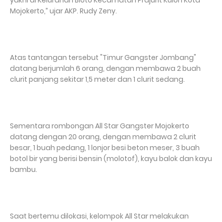
yakni di Kelurahan Bloto Kecamatan Prajurit Kulon Kota
Mojokerto,” ujar AKP. Rudy Zeny.
Atas tantangan tersebut "Timur Gangster Jombang"
datang berjumlah 6 orang, dengan membawa 2 buah
clurit panjang sekitar 1,5 meter dan 1 clurit sedang.
Sementara rombongan All Star Gangster Mojokerto
datang dengan 20 orang, dengan membawa 2 clurit
besar, 1 buah pedang, 1 lonjor besi beton meser, 3 buah
botol bir yang berisi bensin (molotof), kayu balok dan kayu
bambu.
Saat bertemu dilokasi, kelompok All Star melakukan