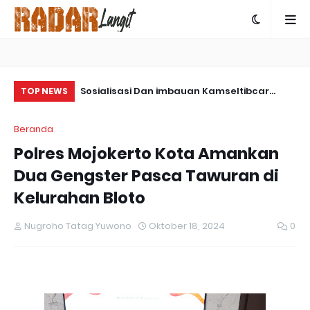
ps Damai
Sosialisasi Dan imbauan Kamseltibcar
Sa
TOP NEWS
ngkap Kasus
Lantas Oleh Satlantas Polres Bartim
Pa
Beranda
 Yalimo
Polres Mojokerto Kota Amankan
Dua Gengster Pasca Tawuran di
Kelurahan Bloto
Nugroho Tatag Yuwono
Oktober 18, 2024
0